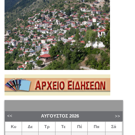
ΑΎΓΟΥΣΤΟΣ
2026
Κυ
Δε
Τρ
Τε
Πέ
Πα
Σά