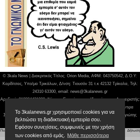
© 3kala News | Διακριτικός Τίτλος: Orion Media, ΑΦΜ: 043750542, Δ.Ο.Υ:
Καρδίτσας, Υπο/μα Τρικάλων, Δ/νση: Τιουσόν 31 τ.κ 42132 Τρίκαλα, Τηλ:
24310 63300, email:
news@3kalanews.gr
Αρ. Γεμή: 018804431000, Νόμιμος Εκπρόσωπος, Ιδιοκτήτης και Διαχειριστής:
Παναγιώτης Φιλίππου, Διευθύντρια: Γιαννουσά Βασιλική, Διευθύντιρα
Το 3kalanews.gr χρησιμοποιεί cookies για να
Σύνταξης: Μπαλαμπάνη Βασιλική. Δικαιούχος domain name Παναγιώτης
βελτιώσει τη διαδικτυακή εμπειρία σου.
Φιλίππου
Εφόσον συνεχίσεις, συμφωνείς με την χρήση
Πολιτική απορρήτου
|
Αίτηση Διαχείρισης Προσωπικών Δεδομένων
|
Όροι χρήσης
| |
Δήλωση
των cookies από εμάς.
Μάθε περισσότερα
Συμμόρφωσης