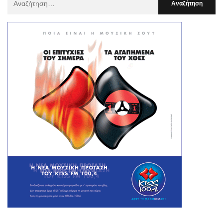
Για
: