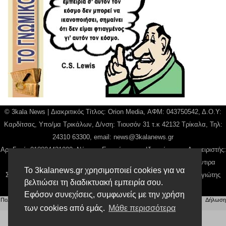
© 3kala News | Διακριτικός Τίτλος: Orion Media, ΑΦΜ: 043750542, Δ.Ο.Υ:
Καρδίτσας, Υπο/μα Τρικάλων, Δ/νση: Τιουσόν 31 τ.κ 42132 Τρίκαλα, Τηλ:
24310 63300, email:
news@3kalanews.gr
Αρ. Γεμή: 018804431000, Νόμιμος Εκπρόσωπος, Ιδιοκτήτης και Διαχειριστής:
Παναγιώτης Φιλίππου, Διευθύντρια: Γιαννουσά Βασιλική, Διευθύντιρα
Το 3kalanews.gr χρησιμοποιεί cookies για να
Σύνταξης: Μπαλαμπάνη Βασιλική. Δικαιούχος domain name Παναγιώτης
βελτιώσει τη διαδικτυακή εμπειρία σου.
Φιλίππου
Εφόσον συνεχίσεις, συμφωνείς με την χρήση
Πολιτική απορρήτου
|
Αίτηση Διαχείρισης Προσωπικών Δεδομένων
|
Όροι χρήσης
| |
Δήλωση
Συμμόρφωσης
των cookies από εμάς.
Μάθε περισσότερα