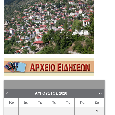
ΑΎΓΟΥΣΤΟΣ
2026
Κυ
Δε
Τρ
Τε
Πέ
Πα
Σά
1