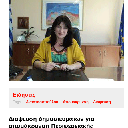
Ειδήσεις
Tags |
Αναστασοπούλου
Απομάκρυνση
Διάψευση
Διάψευση δημοσιευμάτων για
απομάκρυνση Περιφερειακής