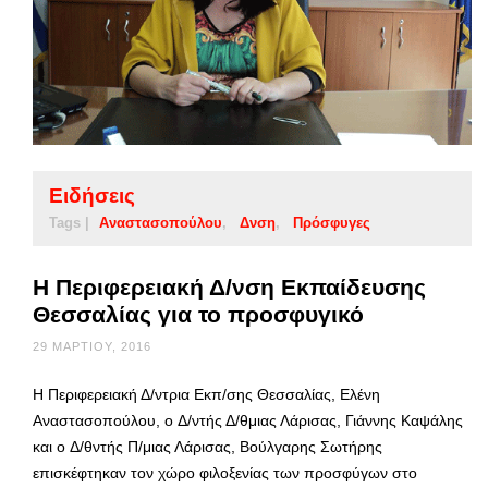
Ειδήσεις
Tags |
Αναστασοπούλου
Δνση
Πρόσφυγες
Η Περιφερειακή Δ/νση Εκπαίδευσης
Θεσσαλίας για το προσφυγικό
29 ΜΑΡΤΊΟΥ, 2016
H Περιφερειακή Δ/ντρια Εκπ/σης Θεσσαλίας, Ελένη
Αναστασοπούλου, o Δ/ντής Δ/θμιας Λάρισας, Γιάννης Καψάλης
και o Δ/θντής Π/μιας Λάρισας, Βούλγαρης Σωτήρης
επισκέφτηκαν τον χώρο φιλοξενίας των προσφύγων στο