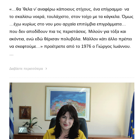
«…θα ’θελα ν’ αναφέρω κάποιους στίχους, ένα επίγραμμα· να
το σκαλί­σω νοερά, τουλάχιστο, στον τοίχο με τα κάγκελα. Όμως
…έχω κυρίως στο νου μου αρχαία επιτύμβια επιγράμματα…
που δεν απο­δίδουν πια τις περιστάσεις. Μιλούν για τόξα και
ακόντια, ενώ εδώ θέρι­σαν πολυβόλα. Μάλλον κάτι άλλο πρέπει
να σκεφτούμε…» προέτρεπε από το 1976 ο Γιώργος Ιωάννου.
…
Διαβάστε περισσότερα