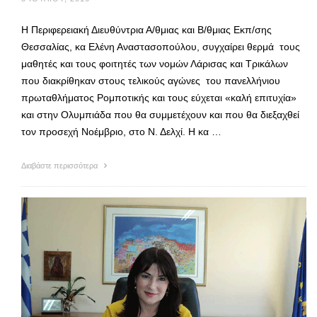
Η Περιφερειακή Διευθύντρια Α/θμιας και Β/θμιας Εκπ/σης
Θεσσαλίας, κα Ελένη Αναστασοπούλου, συγχαίρει θερμά τους
μαθητές και τους φοιτητές των νομών Λάρισας και Τρικάλων
που διακρίθηκαν στους τελικούς αγώνες του πανελλήνιου
πρωταθλήματος Ρομποτικής και τους εύχεται «καλή επιτυχία»
και στην Ολυμπιάδα που θα συμμετέχουν και που θα διεξαχθεί
τον προσεχή Νοέμβριο, στο Ν. Δελχί. Η κα …
Διαβάστε περισσότερα