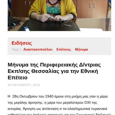
Ειδήσεις
Tags |
Αναστασοπούλου
Επέτειος
Μήνυμα
Μήνυμα της Περιφερειακής Δ/ντριας
Εκπ/σης Θεσσαλίας για την Εθνική
Επέτειο
25 ΟΚΤΩΒΡΊΟΥ, 2016
Η 28η Οκτωβρίου του 1940 έμεινε στη μνήμη μας σαν η μέρα
της μεγάλης άρνησης, η μέρα του μεγαλύτερου ΟΧΙ της
ιστορίας. Άρνηση ως αντίσταση σ τα ολοκληρωτικά τυραννικά
καθεστώτα του Ιταλικού φασισμού και του Γερμανικού Ναζισμού