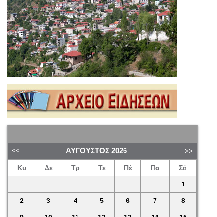
ΑΎΓΟΥΣΤΟΣ
2026
Κυ
Δε
Τρ
Τε
Πέ
Πα
Σά
1
2
3
4
5
6
7
8
9
10
11
12
13
14
15