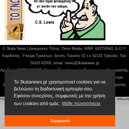
© 3kala News | Διακριτικός Τίτλος: Orion Media, ΑΦΜ: 043750542, Δ.Ο.Υ:
Καρδίτσας, Υπο/μα Τρικάλων, Δ/νση: Τιουσόν 31 τ.κ 42132 Τρίκαλα, Τηλ:
24310 63300, email:
news@3kalanews.gr
Αρ. Γεμή: 018804431000, Νόμιμος Εκπρόσωπος, Ιδιοκτήτης και Διαχειριστής:
Παναγιώτης Φιλίππου, Διευθύντρια: Γιαννουσά Βασιλική, Διευθύντιρα
Το 3kalanews.gr χρησιμοποιεί cookies για να
Σύνταξης: Μπαλαμπάνη Βασιλική. Δικαιούχος domain name Παναγιώτης
βελτιώσει τη διαδικτυακή εμπειρία σου.
Φιλίππου
Εφόσον συνεχίσεις, συμφωνείς με την χρήση
Πολιτική απορρήτου
|
Αίτηση Διαχείρισης Προσωπικών Δεδομένων
|
Όροι χρήσης
| |
Δήλωση
Συμμόρφωσης
των cookies από εμάς.
Μάθε περισσότερα
Συμφωνώ