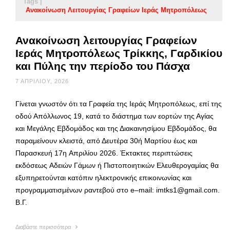
Tags |
Ανακοίνωση Λειτουργίας Γραφείων Ιεράς Μητροπόλεως
Ανακοίνωση λειτουργίας Γραφείων
Ιεράς Μητροπόλεως Τρίκκης, Γαρδικίου
και Πύλης την περίοδο του Πάσχα
7 ΑΠΡΙΛΊΟΥ, 2026
Γίνεται γνωστόν ότι τα Γραφεία της Ιεράς Μητροπόλεως, επί της
οδού Απόλλωνος 19, κατά το διάστημα των εορτών της Αγίας
και Μεγάλης Εβδομάδος και της Διακαινησίμου Εβδομάδος, θα
παραμείνουν κλειστά, από Δευτέρα 30ή Μαρτίου έως και
Παρασκευή 17η Απριλίου 2026. Έκτακτες περιπτώσεις
εκδόσεως Αδειών Γάμων ή Πιστοποιητικών Ελευθερογαμίας θα
εξυπηρετούνται κατόπιν ηλεκτρονικής επικοινωνίας και
προγραμματισμένων ραντεβού στο e–mail: imtks1@gmail.com.
Β.Γ.
Διαβάστε περισσότερα