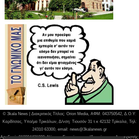
© 3kala News | Διακριτικός Τίτλος: Orion Media, ΑΦΜ: 043750542, Δ.Ο.Υ:
Καρδίτσας, Υπο/μα Τρικάλων, Δ/νση: Τιουσόν 31 τ.κ 42132 Τρίκαλα, Τηλ:
24310 63300, email:
news@3kalanews.gr
Αρ. Γεμή: 018804431000, Νόμιμος Εκπρόσωπος, Ιδιοκτήτης και Διαχειριστής: