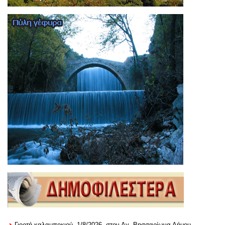
Γιορτή καλαμποκιού, 1/8/2026, στον Αγ. Βησσαρίωνα Δήμου