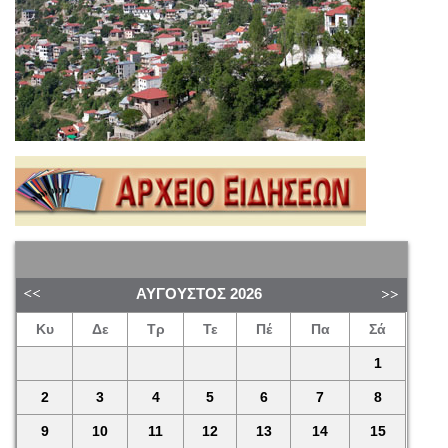
ΑΎΓΟΥΣΤΟΣ
2026
Κυ
Δε
Τρ
Τε
Πέ
Πα
Σά
1
2
3
4
5
6
7
8
9
10
11
12
13
14
15