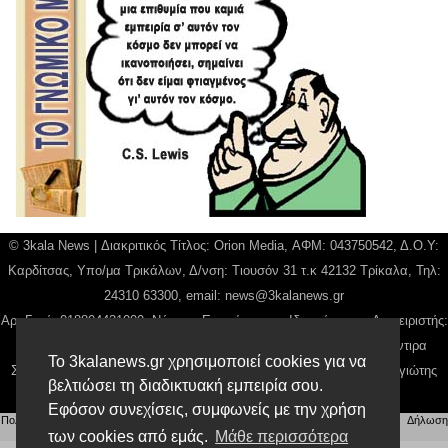
© 3kala News | Διακριτικός Τίτλος: Orion Media, ΑΦΜ: 043750542, Δ.Ο.Υ:
Καρδίτσας, Υπο/μα Τρικάλων, Δ/νση: Τιουσόν 31 τ.κ 42132 Τρίκαλα, Τηλ:
24310 63300, email:
news@3kalanews.gr
Αρ. Γεμή: 018804431000, Νόμιμος Εκπρόσωπος, Ιδιοκτήτης και Διαχειριστής:
Παναγιώτης Φιλίππου, Διευθύντρια: Γιαννουσά Βασιλική, Διευθύντιρα
Το 3kalanews.gr χρησιμοποιεί cookies για να
Σύνταξης: Μπαλαμπάνη Βασιλική. Δικαιούχος domain name Παναγιώτης
βελτιώσει τη διαδικτυακή εμπειρία σου.
Φιλίππου
Εφόσον συνεχίσεις, συμφωνείς με την χρήση
Πολιτική απορρήτου
|
Αίτηση Διαχείρισης Προσωπικών Δεδομένων
|
Όροι χρήσης
| |
Δήλωση
Συμμόρφωσης
των cookies από εμάς.
Μάθε περισσότερα