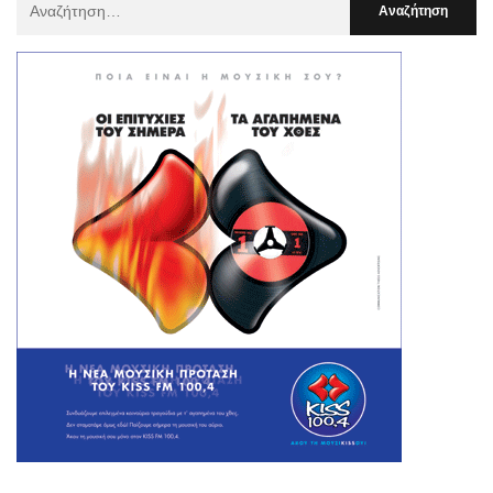
Για
: