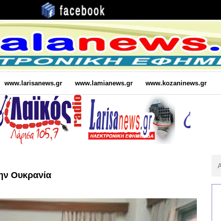
www.larisanews.gr
www.lamianews.gr
www.kozaninews.gr
Αν
Για
ην Ουκρανία
: