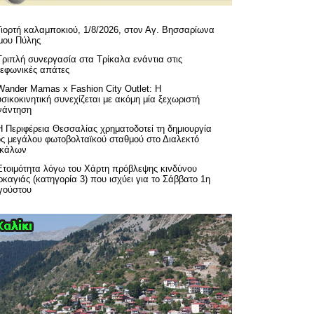
Γιορτή καλαμποκιού, 1/8/2026, στον Αγ. Βησσαρίωνα
μου Πύλης
Τριπλή συνεργασία στα Τρίκαλα ενάντια στις
λεφωνικές απάτες
Wander Mamas x Fashion City Outlet: Η
σικοκινητική συνεχίζεται με ακόμη μία ξεχωριστή
νάντηση
H Περιφέρεια Θεσσαλίας χρηματοδοτεί τη δημιουργία
ός μεγάλου φωτοβολταϊκού σταθμού στο Διαλεκτό
ικάλων
Ετοιμότητα λόγω του Χάρτη πρόβλεψης κινδύνου
καγιάς (κατηγορία 3) που ισχύει για το Σάββατο 1η
γούστου