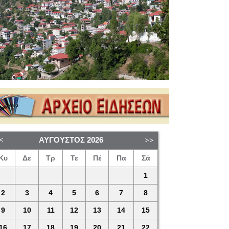
ΑΎΓΟΥΣΤΟΣ
2026
Κυ
Δε
Τρ
Τε
Πέ
Πα
Σά
1
2
3
4
5
6
7
8
9
10
11
12
13
14
15
16
17
18
19
20
21
22