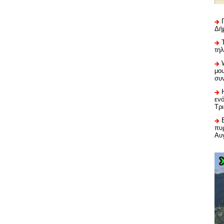
Δή
τη
μου
συ
εν
Τρ
πυρ
Αυ