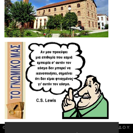
© 3kala News | Διακριτικός Τίτλος: Orion Media, ΑΦΜ: 043750542, Δ.Ο.Υ: