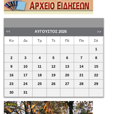
ΑΎΓΟΥΣΤΟΣ
2026
Κυ
Δε
Τρ
Τε
Πέ
Πα
Σά
1
2
3
4
5
6
7
8
9
10
11
12
13
14
15
16
17
18
19
20
21
22
23
24
25
26
27
28
29
30
31