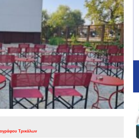
τογράφου Τρικάλων