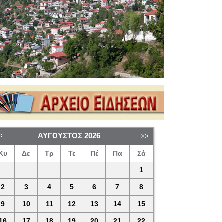
ΑΎΓΟΥΣΤΟΣ
2026
Κυ
Δε
Τρ
Τε
Πέ
Πα
Σά
1
2
3
4
5
6
7
8
9
10
11
12
13
14
15
16
17
18
19
20
21
22