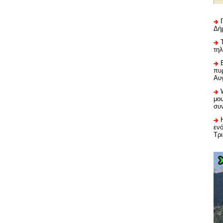
Δή
τη
πυρ
Αυ
μου
συ
εν
Τρ