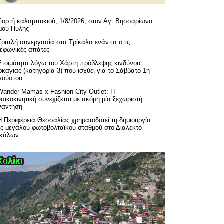
Γιορτή καλαμποκιού, 1/8/2026, στον Αγ. Βησσαρίωνα
μου Πύλης
Τριπλή συνεργασία στα Τρίκαλα ενάντια στις
λεφωνικές απάτες
Ετοιμότητα λόγω του Χάρτη πρόβλεψης κινδύνου
καγιάς (κατηγορία 3) που ισχύει για το Σάββατο 1η
γούστου
Wander Mamas x Fashion City Outlet: Η
σικοκινητική συνεχίζεται με ακόμη μία ξεχωριστή
νάντηση
H Περιφέρεια Θεσσαλίας χρηματοδοτεί τη δημιουργία
ός μεγάλου φωτοβολταϊκού σταθμού στο Διαλεκτό
ικάλων