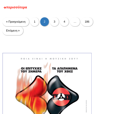
περισσότερα
« Προηγούμενη
1
2
3
4
…
186
Επόμενη »