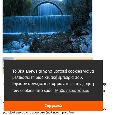
Το 3kalanews.gr χρησιμοποιεί cookies για να
βελτιώσει τη διαδικτυακή εμπειρία σου.
Εφόσον συνεχίσεις, συμφωνείς με την χρήση
Γιορτή καλαμποκιού, 1/8/2026, στον Αγ. Βησσαρίωνα Δήμου Πύλης
των cookies από εμάς.
Μάθε περισσότερα
Τριπλή συνεργασία στα Τρίκαλα ενάντια στις τηλεφωνικές απάτες
Wander Mamas x Fashion City Outlet: Η μουσικοκινητική
συνεχίζεται με ακόμη μία ξεχωριστή συνάντηση
Συμφωνώ
H Περιφέρεια Θεσσαλίας χρηματοδοτεί τη δημιουργία ενός μεγάλου
φωτοβολταϊκού σταθμού στο Διαλεκτό Τρικάλων