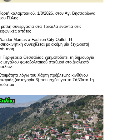
Γιορτή καλαμποκιού, 1/8/2026, στον Αγ. Βησσαρίωνα
μου Πύλης
Τριπλή συνεργασία στα Τρίκαλα ενάντια στις
λεφωνικές απάτες
Wander Mamas x Fashion City Outlet: Η
σικοκινητική συνεχίζεται με ακόμη μία ξεχωριστή
νάντηση
H Περιφέρεια Θεσσαλίας χρηματοδοτεί τη δημιουργία
ός μεγάλου φωτοβολταϊκού σταθμού στο Διαλεκτό
ικάλων
Ετοιμότητα λόγω του Χάρτη πρόβλεψης κινδύνου
καγιάς (κατηγορία 3) που ισχύει για το Σάββατο 1η
γούστου