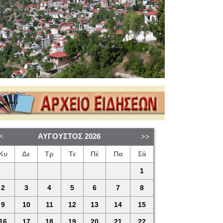
ΑΎΓΟΥΣΤΟΣ
2026
Κυ
Δε
Τρ
Τε
Πέ
Πα
Σά
1
2
3
4
5
6
7
8
9
10
11
12
13
14
15
16
17
18
19
20
21
22