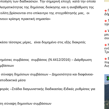
οποίηση των διαδικασιών. Την σημερινή εποχή κατά την οποία
λεσματικότητας της δημόσιας διοίκησης και η αναβάθμιση της
λίτη βρίσκονται στο επίκεντρο της στοχοθέτησής μας, οι
Δή
νουν κρίσιμη πρακτική σημασία»
τη
μου
συ
ει τέσσερις μέρες, είναι δομημένο στις εξής διακριτές
εν
Τρ
ς δημόσιες συμβάσεις συμβάσεις (Ν.4412/2016) – Διάρθρωση
πυρ
συμβάσεων
Αυ
τη σύναψη δημόσιων συμβάσεων – Δημοσιότητα και διαφάνεια-
αποδεικτικά μέσα
άς –Στάδια διαγωνιστικής διαδικασίας-Ειδικές ρυθμίσεις για
 τη σύναψη δημοσίων συμβάσεων