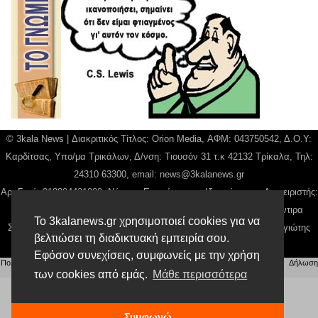
© 3kala News | Διακριτικός Τίτλος: Orion Media, ΑΦΜ: 043750542, Δ.Ο.Υ:
Καρδίτσας, Υπο/μα Τρικάλων, Δ/νση: Τιουσόν 31 τ.κ 42132 Τρίκαλα, Τηλ:
24310 63300, email:
news@3kalanews.gr
Αρ. Γεμή: 018804431000, Νόμιμος Εκπρόσωπος, Ιδιοκτήτης και Διαχειριστής:
Παναγιώτης Φιλίππου, Διευθύντρια: Γιαννουσά Βασιλική, Διευθύντιρα
Το 3kalanews.gr χρησιμοποιεί cookies για να
Σύνταξης: Μπαλαμπάνη Βασιλική. Δικαιούχος domain name Παναγιώτης
βελτιώσει τη διαδικτυακή εμπειρία σου.
Φιλίππου
Εφόσον συνεχίσεις, συμφωνείς με την χρήση
Πολιτική απορρήτου
|
Αίτηση Διαχείρισης Προσωπικών Δεδομένων
|
Όροι χρήσης
| |
Δήλωση
των cookies από εμάς.
Μάθε περισσότερα
Συμμόρφωσης
Συμφωνώ