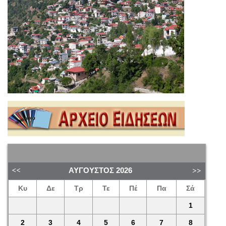
ΑΎΓΟΥΣΤΟΣ
2026
Κυ
Δε
Τρ
Τε
Πέ
Πα
Σά
1
2
3
4
5
6
7
8