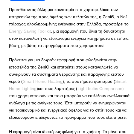
Προσθέτοντας άλλη μια καινοτομία στο χαρτοφυλάκιο των
υπηρεσιών της προς όφελος των πελατών της, η ZeniΘ, ο Νο1
πάροχος ολοκληρωμένης ενέργειας στην Ελλάδα, προσφέρει το
Energy Saving Tool kit
, μια εφαρμογή που δίνει τη δυνατότητα
στον καταναλωτή να εξοικονομεί ενέργεια και χρήματα σε ετήσια
βάση, με βάση τα προγράμματα που χρησιμοποιεί.
Πρόκειται για μια δωρεάν εφαρμογή που φιλοξενείται στην
ιστοσελίδα της ZeniΘ και επιτρέπει στους καταναλωτές να
συγκρίνουν τα συστήματα θέρμανσης και παραγωγής ζεστού
νερού (
Smart Home Heating
), τα συστήματα φωτισμού (
Smart
Home Lighting
)και τους λαμπτήρες (
Light bulbs Comparison)
που χρησιμοποιούν και ποια μπορούν να επιλέξουν εναλλακτικά
ανάλογα με τις ανάγκες τους. Έτσι μπορούν να ενημερώνονται
για τοοικονομικό και ενεργειακό όφελος για το σπίτι τους και να
εξοικονομούν επιλέγοντας το πρόγραμμα που τους εξυπηρετεί.
Η εφαρμογή είναι ιδιαιτέρως φιλική για το χρήστη. Το μόνο που