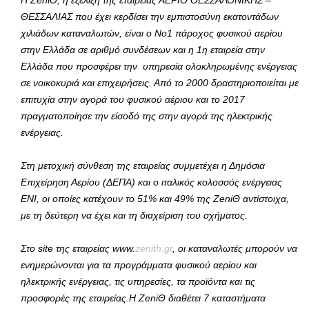
Η ΖeniΘ, η εξέλιξη της εταιρείας ΑΕΡΙΟ ΘΕΣΣΑΛΟΝΙΚΗΣ –
ΘΕΣΣΑΛΙΑΣ που έχει κερδίσει την εμπιστοσύνη εκατοντάδων
χιλιάδων καταναλωτών, είναι ο Νο1 πάροχος φυσικού αερίου
στην Ελλάδα σε αριθμό συνδέσεων και η 1η εταιρεία στην
Ελλάδα που προσφέρει την υπηρεσία ολοκληρωμένης ενέργειας
σε νοικοκυριά και επιχειρήσεις. Από το 2000 δραστηριοποιείται με
επιτυχία στην αγορά του φυσικού αέριου και το 2017
πραγματοποίησε την είσοδό της στην αγορά της ηλεκτρικής
ενέργειας.
Στη μετοχική σύνθεση της εταιρείας συμμετέχει η Δημόσια
Επιχείρηση Αερίου (ΔΕΠΑ) και ο ιταλικός κολοσσός ενέργειας
ΕΝΙ, οι οποίες κατέχουν το 51% και 49% της Ζ
eni
Θ αντίστοιχα,
με τη δεύτερη να έχει και τη διαχείριση του σχήματος.
Στo site της εταιρείας
www.
zenith.gr
, οι καταναλωτές μπορούν να
ενημερώνονται για τα
προγράμματα φυσικού αερίου και
ηλεκτρικής ενέργειας, τις υπηρεσίες, τα προϊόντα και τις
προσφορές της εταιρείας.
Η
Zeni
Θ διαθέτει 7 καταστήματα