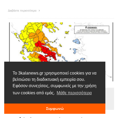
Διαβάστε περισσότερα
Το 3kalanews.gr χρησιμοποιεί cookies για να
βελτιώσει τη διαδικτυακή εμπειρία σου.
Εφόσον συνεχίσεις, συμφωνείς με την χρήση
των cookies από εμάς.
Μάθε περισσότερα
Ειδήσεις
Tags |
ΕΜΥ
Θεσσαλία
Καύσωνας
Πολιτική Προστασία
Συμφωνώ