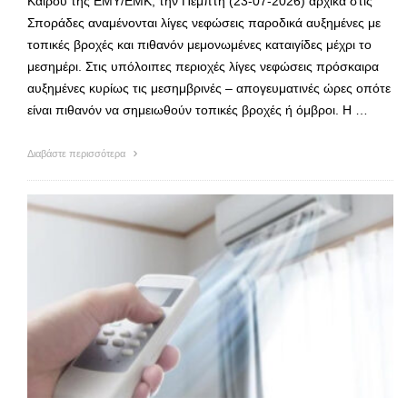
Καιρού της ΕΜΥ/ΕΜΚ, την Πέμπτη (23-07-2026) αρχικά στις
Σποράδες αναμένονται λίγες νεφώσεις παροδικά αυξημένες με
τοπικές βροχές και πιθανόν μεμονωμένες καταιγίδες μέχρι το
μεσημέρι. Στις υπόλοιπες περιοχές λίγες νεφώσεις πρόσκαιρα
αυξημένες κυρίως τις μεσημβρινές – απογευματινές ώρες οπότε
είναι πιθανόν να σημειωθούν τοπικές βροχές ή όμβροι. Η …
Διαβάστε περισσότερα