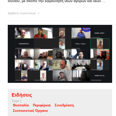
Ιουνίου, με σκοπό την εξερεύνηση νέων αγορών και νέων …
Διαβάστε περισσότερα
Ειδήσεις
Tags |
Θεσσαλία
Περιφέρεια
Συνεδρίαση
Συντονιστικό Όργανο