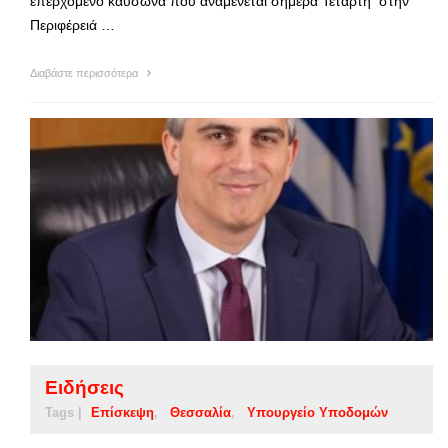
επερχόμενο καύσωνα που αναμένεται σήμερα Τετάρτη στην
Περιφέρειά …
Διαβάστε περισσότερα
Ειδήσεις
Tags |
Επίσκεψη
Θεσσαλία
Υπουργείο Υποδομών