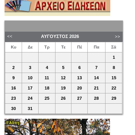
ΑΎΓΟΥΣΤΟΣ
2026
Κυ
Δε
Τρ
Τε
Πέ
Πα
Σά
1
2
3
4
5
6
7
8
9
10
11
12
13
14
15
16
17
18
19
20
21
22
23
24
25
26
27
28
29
30
31