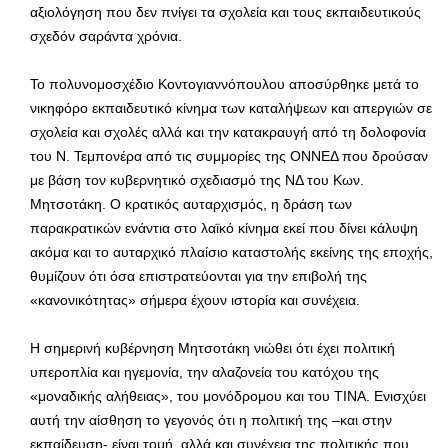
αξιολόγηση που δεν πνίγει τα σχολεία και τους εκπαιδευτικούς
σχεδόν σαράντα χρόνια.
Το πολυνομοσχέδιο Κοντογιαννόπουλου αποσύρθηκε μετά το
νικηφόρο εκπαιδευτικό κίνημα των καταλήψεων και απεργιών σε
σχολεία και σχολές αλλά και την κατακραυγή από τη δολοφονία
του Ν. Τεμπονέρα από τις συμμορίες της ΟΝΝΕΔ που δρούσαν
με βάση τον κυβερνητικό σχεδιασμό της ΝΔ του Κων.
Μητσοτάκη. Ο κρατικός αυταρχισμός, η δράση των
παρακρατικών ενάντια στο λαϊκό κίνημα εκεί που δίνει κάλυψη
ακόμα και το αυταρχικό πλαίσιο καταστολής εκείνης της εποχής,
θυμίζουν ότι όσα επιστρατεύονται για την επιβολή της
«κανονικότητας» σήμερα έχουν ιστορία και συνέχεια.
Η σημερινή κυβέρνηση Μητσοτάκη νιώθει ότι έχει πολιτική
υπεροπλία και ηγεμονία, την αλαζονεία του κατόχου της
«μοναδικής αλήθειας», του μονόδρομου και του ΤΙΝΑ. Ενισχύει
αυτή την αίσθηση το γεγονός ότι η πολιτική της –και στην
εκπαίδευση- είναι τομή, αλλά και συνέχεια της πολιτικής που