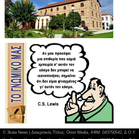
© 3kala News | Διακριτικός Τίτλος: Orion Media, ΑΦΜ: 043750542, Δ.Ο.Υ: