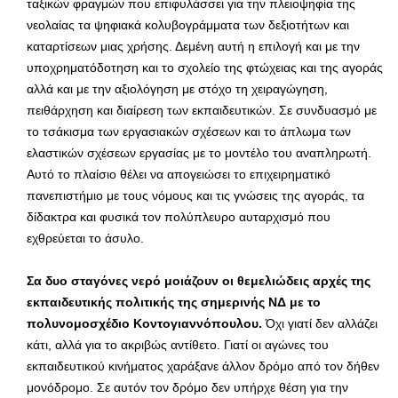
ταξικών φραγμών που επιφυλάσσει για την πλειοψηφία της
νεολαίας τα ψηφιακά κολυβογράμματα των δεξιοτήτων και
καταρτίσεων μιας χρήσης. Δεμένη αυτή η επιλογή και με την
υποχρηματόδοτηση και το σχολείο της φτώχειας και της αγοράς
αλλά και με την αξιολόγηση με στόχο τη χειραγώγηση,
πειθάρχηση και διαίρεση των εκπαιδευτικών. Σε συνδυασμό με
το τσάκισμα των εργασιακών σχέσεων και το άπλωμα των
ελαστικών σχέσεων εργασίας με το μοντέλο του αναπληρωτή.
Αυτό το πλαίσιο θέλει να απογειώσει το επιχειρηματικό
πανεπιστήμιο με τους νόμους και τις γνώσεις της αγοράς, τα
δίδακτρα και φυσικά τον πολύπλευρο αυταρχισμό που
εχθρεύεται το άσυλο.
Σα δυο σταγόνες νερό μοιάζουν οι θεμελιώδεις αρχές της
εκπαιδευτικής πολιτικής της σημερινής ΝΔ με το
πολυνομοσχέδιο Κοντογιαννόπουλου.
Όχι γιατί δεν αλλάζει
κάτι, αλλά για το ακριβώς αντίθετο. Γιατί οι αγώνες του
εκπαιδευτικού κινήματος χαράξανε άλλον δρόμο από τον δήθεν
μονόδρομο. Σε αυτόν τον δρόμο δεν υπήρχε θέση για την