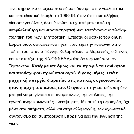
Ένα σημαντικό στοιχείο που έδωσε δύναμη στην νεολαιίστικη
και εκπαιδευτική έκρηξη το 1990-91 ήταν ότι οι καταλήψεις
νίκησαν για όλους όσοι ένιωθαν τα χτυπήματα από τη
νεοφιλελεύθερη και νεοσυντηρητική -και ταυτόχρονα αντιλαϊκή-
πολιτική του Κων. Μητσοτάκη. Έπεσαν οι μάσκες του δήθεν
Ευρωπαίου, συναινετικού ηγέτη που έχει την κοινωνία στην
τσέπη του, όταν ο Γιάννης Καλαμπόκας, ο Μαραγκός, ο Σπίνος
και τα στελέχη της ΝΔ-ΟΝΝΕΔ Αχαΐας δολοφονούσαν τον
Τεμπονέρα.
Κατέρρευσε όμως και το προφίλ του ανίκητου
και πανίσχυρου πρωθυπουργού. Λίγους μήνες μετά η
μαχητική απεργία διαρκείας στις αστικές συγκοινωνίας
ήταν η αρχή του τέλους του.
Ο αγώνας στην εκπαίδευση δεν
μπορεί να μη γίνεται στο όνομα όλων, της νεολαίας, της
εργαζόμενης κοινωνικής πλειοψηφίας. Με αυτή τη σφραγίδα, όχι
μόνο στα αιτήματα, αλλά και στην αλληλεγγύη, τον αγωνιστικό
συντονισμό και συμπόρευση μπορεί να έχει την εγγύηση της
νίκης.