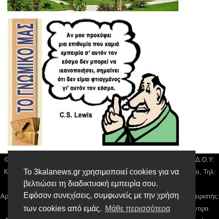
© 3kala News | Διακριτικός Τίτλος: Orion Media, ΑΦΜ: 043750542, Δ.Ο.Υ:
Το 3kalanews.gr χρησιμοποιεί cookies για να
Καρδίτσας, Υπο/μα Τρικάλων, Δ/νση: Τιουσόν 31 τ.κ 42132 Τρίκαλα, Τηλ:
βελτιώσει τη διαδικτυακή εμπειρία σου.
24310 63300, email:
news@3kalanews.gr
Εφόσον συνεχίσεις, συμφωνείς με την χρήση
Αρ. Γεμή: 018804431000, Νόμιμος Εκπρόσωπος, Ιδιοκτήτης και Διαχειριστής:
των cookies από εμάς.
Μάθε περισσότερα
Παναγιώτης Φιλίππου, Διευθύντρια: Γιαννουσά Βασιλική, Διευθύντιρα