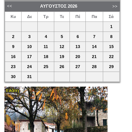
ΑΎΓΟΥΣΤΟΣ
2026
Κυ
Δε
Τρ
Τε
Πέ
Πα
Σά
1
2
3
4
5
6
7
8
9
10
11
12
13
14
15
16
17
18
19
20
21
22
23
24
25
26
27
28
29
30
31