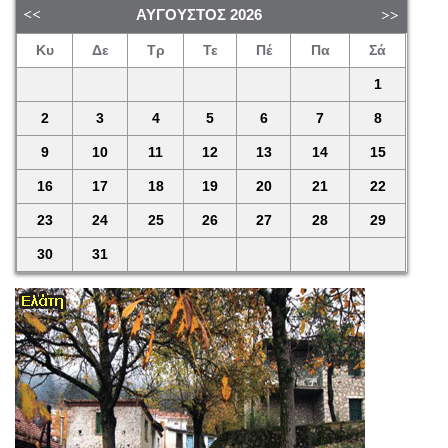
ΑΎΓΟΥΣΤΟΣ
2026
Κυ
Δε
Τρ
Τε
Πέ
Πα
Σά
1
2
3
4
5
6
7
8
9
10
11
12
13
14
15
16
17
18
19
20
21
22
23
24
25
26
27
28
29
30
31