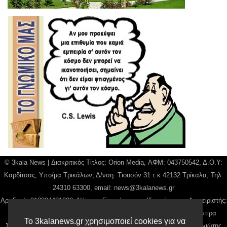
© 3kala News | Διακριτικός Τίτλος: Orion Media, ΑΦΜ: 043750542, Δ.Ο.Υ:
Καρδίτσας, Υπο/μα Τρικάλων, Δ/νση: Τιουσόν 31 τ.κ 42132 Τρίκαλα, Τηλ:
24310 63300, email:
news@3kalanews.gr
Αρ. Γεμή: 018804431000, Νόμιμος Εκπρόσωπος, Ιδιοκτήτης και Διαχειριστής:
Παναγιώτης Φιλίππου, Διευθύντρια: Γιαννουσά Βασιλική, Διευθύντιρα
Το 3kalanews.gr χρησιμοποιεί cookies για να
Σύνταξης: Μπαλαμπάνη Βασιλική. Δικαιούχος domain name Παναγιώτης