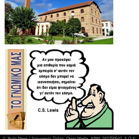
© 3kala News | Διακριτικός Τίτλος: Orion Media, ΑΦΜ: 043750542, Δ.Ο.Υ: