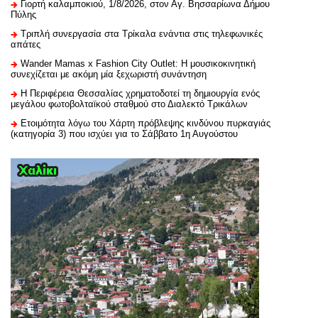
Γιορτή καλαμποκιού, 1/8/2026, στον Αγ. Βησσαρίωνα Δήμου
Πύλης
Τριπλή συνεργασία στα Τρίκαλα ενάντια στις τηλεφωνικές
απάτες
Wander Mamas x Fashion City Outlet: Η μουσικοκινητική
συνεχίζεται με ακόμη μία ξεχωριστή συνάντηση
H Περιφέρεια Θεσσαλίας χρηματοδοτεί τη δημιουργία ενός
μεγάλου φωτοβολταϊκού σταθμού στο Διαλεκτό Τρικάλων
Ετοιμότητα λόγω του Χάρτη πρόβλεψης κινδύνου πυρκαγιάς
(κατηγορία 3) που ισχύει για το Σάββατο 1η Αυγούστου