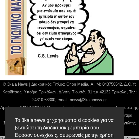
© 3kala News | Διακριτικός Τίτλος: Orion Media, ΑΦΜ: 043750542, Δ.Ο.Υ:
Καρδίτσας, Υπο/μα Τρικάλων, Δ/νση: Τιουσόν 31 τ.κ 42132 Τρίκαλα, Τηλ:
24310 63300, email:
news@3kalanews.gr
Αρ. Γεμή: 018804431000, Νόμιμος Εκπρόσωπος, Ιδιοκτήτης και Διαχειριστής:
Παναγιώτης Φιλίππου, Διευθύντρια: Γιαννουσά Βασιλική, Διευθύντιρα
Το 3kalanews.gr χρησιμοποιεί cookies για να
Σύνταξης: Μπαλαμπάνη Βασιλική. Δικαιούχος domain name Παναγιώτης
βελτιώσει τη διαδικτυακή εμπειρία σου.
Φιλίππου
Εφόσον συνεχίσεις, συμφωνείς με την χρήση
Πολιτική απορρήτου
|
Αίτηση Διαχείρισης Προσωπικών Δεδομένων
|
Όροι χρήσης
| |
Δήλωση