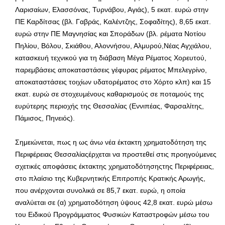
Λαρισαίων, Ελασσόνας, Τυρνάβου, Αγιάς), 5 εκατ. ευρώ στην
ΠΕ Καρδίτσας (βλ. Γαβράς, Καλέντζης, Σοφαδίτης), 8,65 εκατ.
ευρώ στην ΠΕ Μαγνησίας και Σποράδων (βλ. ρέματα Νοτίου
Πηλίου, Βόλου, Σκιάθου, Αλοννήσου, Αλμυρού,Νέας Αγχιάλου,
κατασκευή τεχνικού για τη διάβαση Μέγα Ρέματος Χορευτού,
παρεμβάσεις αποκαταστάσεις γέφυρας ρέματος Μπελεγρίνο,
αποκαταστάσεις τοιχίων υδατορέματος στο Χόρτο κλπ) και 15
εκατ. ευρώ σε στοχευμένους καθαρισμούς σε ποταμούς της
ευρύτερης περιοχής της Θεσσαλίας (Εννιπέας, Φαρσαλίτης,
Πάμισος, Πηνειός).
Σημειώνεται, πως η ως άνω νέα έκτακτη χρηματοδότηση της
Περιφέρειας Θεσσαλίαςέρχεται να προστεθεί στις προηγούμενες
σχετικές αποφάσεις έκτακτης χρηματοδότησηςτης Περιφέρειας,
στο πλαίσιο της Κυβερνητικής Επιτροπής Κρατικής Αρωγής,
που ανέρχονται συνολικά σε 85,7 εκατ. ευρώ, η οποία
αναλύεται σε (α) χρηματοδότηση ύψους 42,8 εκατ. ευρώ μέσω
του Ειδικού Προγράμματος Φυσικών Καταστροφών μέσω του