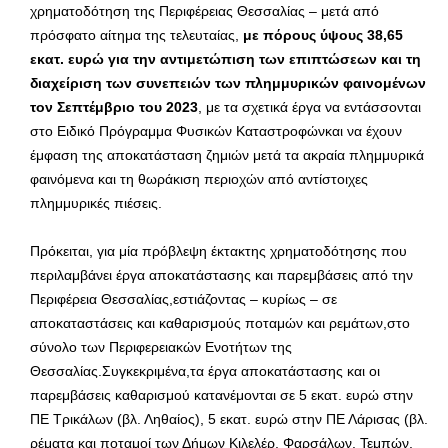
χρηματοδότηση της Περιφέρειας Θεσσαλίας – μετά από
πρόσφατο αίτημα της τελευταίας,
με πόρους ύψους 38,65
εκατ. ευρώ για την αντιμετώπιση των επιπτώσεων και τη
διαχείριση των συνεπειών των πλημμυρικών φαινομένων
τον Σεπτέμβριο του 2023
, με τα σχετικά έργα να εντάσσονται
στο Ειδικό Πρόγραμμα Φυσικών Καταστροφώνκαι να έχουν
έμφαση της αποκατάσταση ζημιών μετά τα ακραία πλημμυρικά
φαινόμενα και τη θωράκιση περιοχών από αντίστοιχες
πλημμυρικές πιέσεις.
Πρόκειται, για μία πρόβλεψη έκτακτης χρηματοδότησης που
περιλαμβάνει έργα αποκατάστασης και παρεμβάσεις από την
Περιφέρεια Θεσσαλίας,εστιάζοντας – κυρίως – σε
αποκαταστάσεις και καθαρισμούς ποταμών και ρεμάτων,στο
σύνολο των Περιφερειακών Ενοτήτων της
Θεσσαλίας.Συγκεκριμένα,τα έργα αποκατάστασης και οι
παρεμβάσεις καθαρισμού κατανέμονται σε 5 εκατ. ευρώ στην
ΠΕ Τρικάλων (βλ. Ληθαίος), 5 εκατ. ευρώ στην ΠΕ Λάρισας (βλ.
ρέματα και ποταμοί των Δήμων Κιλελέρ, Φαρσάλων, Τεμπών,