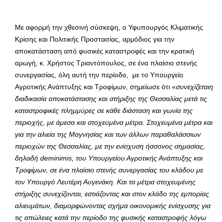
Με αφορμή την χθεσινή σύσκεψη, ο Υφυπουργός Κλιματικής
Κρίσης και Πολιτικής Προστασίας, αρμόδιος για την
αποκατάσταση από φυσικές καταστροφές και την κρατική
αρωγή, κ. Χρήστος Τριαντόπουλος, σε ένα πλαίσιο στενής
συνεργασίας, όλη αυτή την περίοδο, με το Υπουργείο
Αγροτικής Ανάπτυξης και Τροφίμων, σημείωσε ότι «
συνεχίζεταιη
διαδικασία αποκατάστασης και στήριξης της Θεσσαλίας μετά τις
καταστροφικές πλημμύρες σε κάθε διάσταση και γωνία της
περιοχής, με άμεσα και στοχευμένα μέτρα. Στοχευμένα μέτρα και
για την αλιεία της Μαγνησίας και των άλλων παραθαλάσσιων
περιοχών της Θεσσαλίας, με την ενίσχυση ήσσονος σημασίας,
δηλαδή
deminimis
, του Υπουργείου Αγροτικής Ανάπτυξης και
Τροφίμων, σε ένα πλαίσιο στενής συνεργασίας του κλάδου με
τον Υπουργό Λευτέρη Αυγενάκη. Και τα μέτρα στοχευμένης
στήριξης συνεχίζονται, εστιάζοντας και στον κλάδο της εμπορίας
αλιευμάτων, διαμορφώνοντας σχήμα οικονομικής ενίσχυσης για
τις απώλειες κατά την περίοδο της φυσικής καταστροφής λόγω