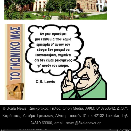
© 3kala News | Διακριτικός Τίτλος: Orion Media, ΑΦΜ: 043750542, Δ.Ο.Υ:
Καρδίτσας, Υπο/μα Τρικάλων, Δ/νση: Τιουσόν 31 τ.κ 42132 Τρίκαλα, Τηλ:
24310 63300, email:
news@3kalanews.gr
Αρ. Γεμή: 018804431000, Νόμιμος Εκπρόσωπος, Ιδιοκτήτης και Διαχειριστής: