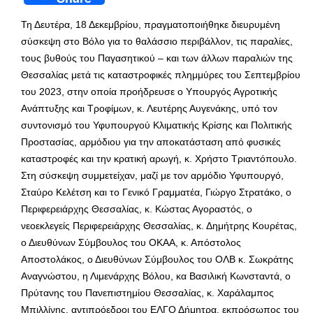
Τη Δευτέρα, 18 Δεκεμβρίου, πραγματοποιήθηκε διευρυμένη
σύσκεψη στο Βόλο για το θαλάσσιο περιβάλλον, τις παραλίες,
τους βυθούς του Παγασητικού – και των άλλων παραλιών της
Θεσσαλίας μετά τις καταστροφικές πλημμύρες του Σεπτεμβρίου
του 2023, στην οποία προήδρευσε ο Υπουργός Αγροτικής
Ανάπτυξης και Τροφίμων, κ. Λευτέρης Αυγενάκης, υπό τον
συντονισμό του Υφυπουργού Κλιματικής Κρίσης και Πολιτικής
Προστασίας, αρμόδιου για την αποκατάσταση από φυσικές
καταστροφές και την κρατική αρωγή, κ. Χρήστο Τριαντόπουλο.
Στη σύσκεψη συμμετείχαν, μαζί με τον αρμόδιο Υφυπουργό,
Σταύρο Κελέτση και το Γενικό Γραμματέα, Γιώργο Στρατάκο, ο
Περιφερειάρχης Θεσσαλίας, κ. Κώστας Αγοραστός, ο
νεοεκλεγείς Περιφερειάρχης Θεσσαλίας, κ. Δημήτρης Κουρέτας,
ο Διευθύνων Σύμβουλος του ΟΚΑΑ, κ. Απόστολος
Αποστολάκος, ο Διευθύνων Σύμβουλος του ΟΛΒ κ. Σωκράτης
Αναγνώστου, η Λιμενάρχης Βόλου, κα Βασιλική Κωνσταντά, ο
Πρύτανης του Πανεπιστημίου Θεσσαλίας, κ. Χαράλαμπος
Μπιλλίνης, αντιπρόεδροι του ΕΛΓΟ Δήμητρα, εκπρόσωπος του