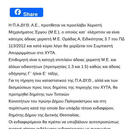
Share
Η Π.Α.ΔΥ.Θ. Α.Ε., προτίθεται να προσλάβει Χειριστή
Μηχανήματος Έργου (Μ.Ε.), ο οποίος κατ΄ ελάχιστον να είναι
κάτοχος άδειας χειριστή Μ.Ε. Ομάδας Α, Ειδικότητας 3.7 του ΠΔ
113/2012 και κατά κύριο λόγο θα χειρίζεται τον Συμπιεστή
Απορριμμάτων στο ΧΥΤΑ.
Επιθυμητή είναι η κατοχή επιπλέον άδειας χειριστή Μ.Ε. και
άλλων ειδικοτήτων (προτιμητέες 1.3 και 1.5) καθώς και άδειας
οδήγησης Γ΄ ή/και Ε΄ τάξης.
Για τη τήρηση του καταστατικού της Π.Α.ΔΥ.Θ., αλλά και των
δεσμεύσεων προς τους δημότες της περιοχής του ΧΥΤΑ, θα
προτιμηθεί δημότης των Τοπικών
Κοινοτήτων του πρώην Δήμου Παληοκάστρου και στη
περίπτωση κατά την οποία δεν υπάρξει τέτοιο ενδιαφέρον,
δημότης Δήμου της Δυτικής Θεσσαλίας.
Οι ενδιαφερόμενοι θα πρέπει να υποβάλουν αυτοπροσώπως
σχετική αίτηση εκδήλωσης ενδιαφέροντος με συνημμένα