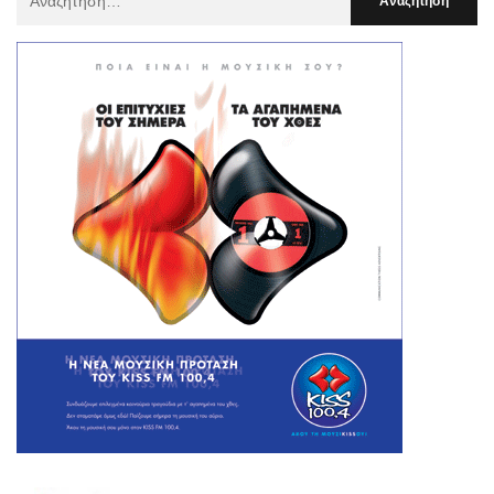
Για
: