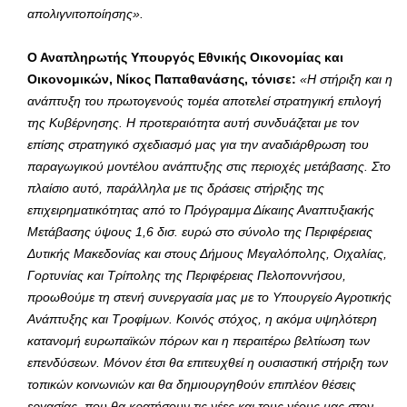
απολιγνιτοποίησης».
Ο Αναπληρωτής Υπουργός Εθνικής Οικονομίας και
Οικονομικών, Νίκος Παπαθανάσης, τόνισε:
«Η στήριξη και η
ανάπτυξη του πρωτογενούς τομέα αποτελεί στρατηγική επιλογή
της Κυβέρνησης. Η προτεραιότητα αυτή συνδυάζεται με τον
επίσης στρατηγικό σχεδιασμό μας για την αναδιάρθρωση του
παραγωγικού μοντέλου ανάπτυξης στις περιοχές μετάβασης. Στο
πλαίσιο αυτό, παράλληλα με τις δράσεις στήριξης της
επιχειρηματικότητας από το Πρόγραμμα Δίκαιης Αναπτυξιακής
Μετάβασης ύψους 1,6 δισ. ευρώ στο σύνολο της Περιφέρειας
Δυτικής Μακεδονίας και στους Δήμους Μεγαλόπολης, Οιχαλίας,
Γορτυνίας και Τρίπολης της Περιφέρειας Πελοποννήσου,
προωθούμε τη στενή συνεργασία μας με το Υπουργείο Αγροτικής
Ανάπτυξης και Τροφίμων. Κοινός στόχος, η ακόμα υψηλότερη
κατανομή ευρωπαϊκών πόρων και η περαιτέρω βελτίωση των
επενδύσεων. Μόνον έτσι θα επιτευχθεί η ουσιαστική στήριξη των
τοπικών κοινωνιών και θα δημιουργηθούν επιπλέον θέσεις
εργασίας, που θα κρατήσουν τις νέες και τους νέους μας στον