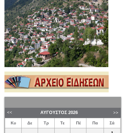
ΑΎΓΟΥΣΤΟΣ
2026
Κυ
Δε
Τρ
Τε
Πέ
Πα
Σά
1