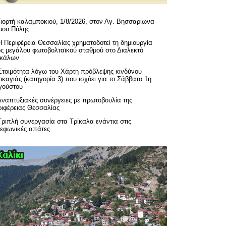
Γιορτή καλαμποκιού, 1/8/2026, στον Αγ. Βησσαρίωνα
μου Πύλης
H Περιφέρεια Θεσσαλίας χρηματοδοτεί τη δημιουργία
ός μεγάλου φωτοβολταϊκού σταθμού στο Διαλεκτό
ικάλων
Ετοιμότητα λόγω του Χάρτη πρόβλεψης κινδύνου
καγιάς (κατηγορία 3) που ισχύει για το Σάββατο 1η
γούστου
Αναπτυξιακές συνέργειες με πρωτοβουλία της
ριφέρειας Θεσσαλίας
Τριπλή συνεργασία στα Τρίκαλα ενάντια στις
λεφωνικές απάτες