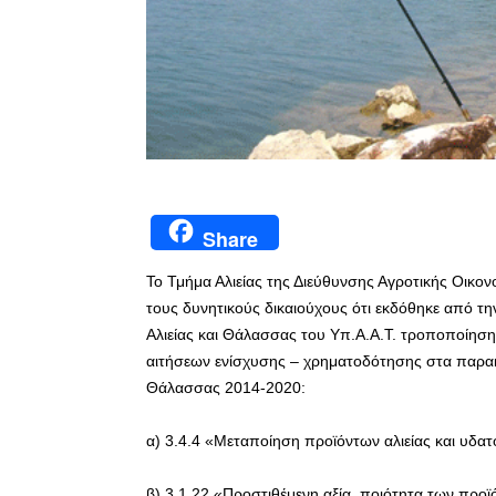
Share
Το Τμήμα Αλιείας της Διεύθυνσης Αγροτικής Οικον
τους δυνητικούς δικαιούχους ότι εκδόθηκε από τ
Αλιείας και Θάλασσας του Υπ.Α.Α.Τ. τροποποίη
αιτήσεων ενίσχυσης – χρηματοδότησης στα παρακ
Θάλασσας 2014-2020:
α) 3.4.4 «Μεταποίηση προϊόντων αλιείας και υδατ
β) 3.1.22 «Προστιθέμενη αξία, ποιότητα των προ