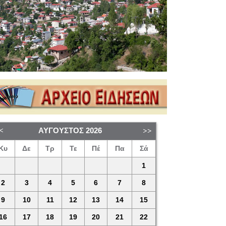
ΑΎΓΟΥΣΤΟΣ
2026
Κυ
Δε
Τρ
Τε
Πέ
Πα
Σά
1
2
3
4
5
6
7
8
9
10
11
12
13
14
15
16
17
18
19
20
21
22