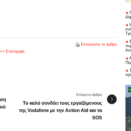
Δή
εν
Τρ
Εκτυπώστε το άρθρο
πυρ
Αυ
<< Επιστροφή
Πε
τη
Επόμενο άρθρο
αση
Το καλό συνδέει τους εργαζόμενους
κού
της Vodafone με την Action Aid και τα
SOS