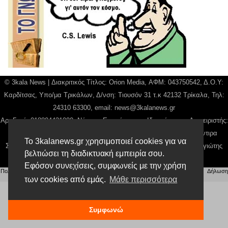
© 3kala News | Διακριτικός Τίτλος: Orion Media, ΑΦΜ: 043750542, Δ.Ο.Υ:
Καρδίτσας, Υπο/μα Τρικάλων, Δ/νση: Τιουσόν 31 τ.κ 42132 Τρίκαλα, Τηλ:
24310 63300, email:
news@3kalanews.gr
Αρ. Γεμή: 018804431000, Νόμιμος Εκπρόσωπος, Ιδιοκτήτης και Διαχειριστής:
Παναγιώτης Φιλίππου, Διευθύντρια: Γιαννουσά Βασιλική, Διευθύντιρα
Το 3kalanews.gr χρησιμοποιεί cookies για να
Σύνταξης: Μπαλαμπάνη Βασιλική. Δικαιούχος domain name Παναγιώτης
βελτιώσει τη διαδικτυακή εμπειρία σου.
Φιλίππου
Εφόσον συνεχίσεις, συμφωνείς με την χρήση
Πολιτική απορρήτου
|
Αίτηση Διαχείρισης Προσωπικών Δεδομένων
|
Όροι χρήσης
| |
Δήλωση
Συμμόρφωσης
των cookies από εμάς.
Μάθε περισσότερα
Συμφωνώ