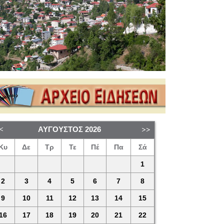
ΑΎΓΟΥΣΤΟΣ
2026
Κυ
Δε
Τρ
Τε
Πέ
Πα
Σά
1
2
3
4
5
6
7
8
9
10
11
12
13
14
15
16
17
18
19
20
21
22