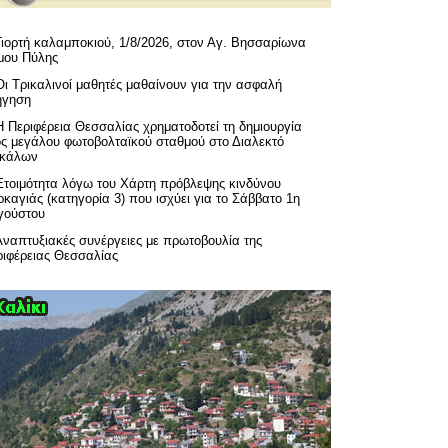
Γιορτή καλαμποκιού, 1/8/2026, στον Αγ. Βησσαρίωνα
μου Πύλης
Οι Τρικαλινοί μαθητές μαθαίνουν για την ασφαλή
ήγηση
H Περιφέρεια Θεσσαλίας χρηματοδοτεί τη δημιουργία
ός μεγάλου φωτοβολταϊκού σταθμού στο Διαλεκτό
ικάλων
Ετοιμότητα λόγω του Χάρτη πρόβλεψης κινδύνου
καγιάς (κατηγορία 3) που ισχύει για το Σάββατο 1η
γούστου
Αναπτυξιακές συνέργειες με πρωτοβουλία της
ριφέρειας Θεσσαλίας