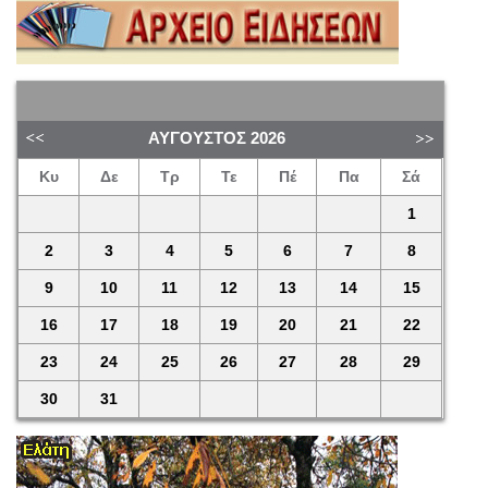
ΑΎΓΟΥΣΤΟΣ
2026
Κυ
Δε
Τρ
Τε
Πέ
Πα
Σά
1
2
3
4
5
6
7
8
9
10
11
12
13
14
15
16
17
18
19
20
21
22
23
24
25
26
27
28
29
30
31