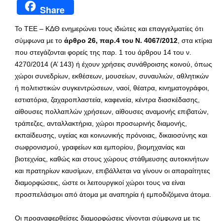
Share
Το ΤΕΕ – ΚΔΘ ενημερώνει τους ιδιώτες και επαγγελματίες ότι
σύμφωνα με το
άρθρο 26, παρ.4 του Ν. 4067/2012
, στα κτίρια
που στεγάζονται φορείς της παρ. 1 του άρθρου 14 του ν.
4270/2014 (Α’ 143) ή έχουν χρήσεις συνάθροισης κοινού, όπως
χώροι συνεδρίων, εκθέσεων, μουσείων, συναυλιών, αθλητικών
ή πολιτιστικών συγκεντρώσεων, ναοί, θέατρα, κινηματογράφοι,
εστιατόρια, ζαχαροπλαστεία, καφενεία, κέντρα διασκέδασης,
αίθουσες πολλαπλών χρήσεων, αίθουσες αναμονής επιβατών,
τράπεζες, ανταλλακτήρια, χώροι προσωρινής διαμονής,
εκπαίδευσης, υγείας και κοινωνικής πρόνοιας, δικαιοσύνης και
σωφρονισμού, γραφείων και εμπορίου, βιομηχανίας και
βιοτεχνίας, καθώς και στους χώρους στάθμευσης αυτοκινήτων
και πρατηρίων καυσίμων, επιβάλλεται να γίνουν οι απαραίτητες
διαμορφώσεις, ώστε οι λειτουργικοί χώροι τους να είναι
προσπελάσιμοι από άτομα με αναπηρία ή εμποδιζόμενα άτομα.
Οι προαναφερθείσες διαμορφώσεις γίνονται σύμφωνα με τις