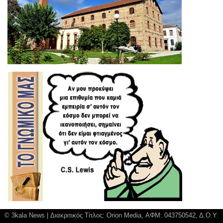
© 3kala News | Διακριτικός Τίτλος: Orion Media, ΑΦΜ: 043750542, Δ.Ο.Υ: