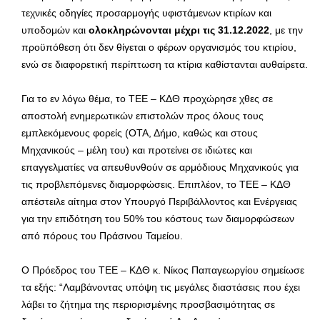
τεχνικές οδηγίες προσαρμογής υφιστάμενων κτιρίων και
υποδομών και
ολοκληρώνονται μέχρι τ
ις 31.12.2022
, με την
προϋπόθεση ότι δεν θίγεται ο φέρων οργανισμός του κτιρίου,
ενώ σε διαφορετική περίπτωση τα κτίρια καθίστανται αυθαίρετα.
Για το εν λόγω θέμα, το ΤΕΕ – ΚΔΘ προχώρησε χθες σε
αποστολή ενημερωτικών επιστολών προς όλους τους
εμπλεκόμενους φορείς (ΟΤΑ, Δήμο, καθώς και στους
Μηχανικούς – μέλη του) και προτείνει σε ιδιώτες και
επαγγελματίες να απευθυνθούν σε αρμόδιους Μηχανικούς για
τις προβλεπόμενες διαμορφώσεις. Επιπλέον, το ΤΕΕ – ΚΔΘ
απέστειλε αίτημα στον Υπουργό Περιβάλλοντος και Ενέργειας
για την επιδότηση του 50% του κόστους των διαμορφώσεων
από πόρους του Πράσινου Ταμείου.
Ο Πρόεδρος του ΤΕΕ – ΚΔΘ κ. Νίκος Παπαγεωργίου σημείωσε
τα εξής: “Λαμβάνοντας υπόψη τις μεγάλες διαστάσεις που έχει
λάβει το ζήτημα της περιορισμένης προσβασιμότητας σε