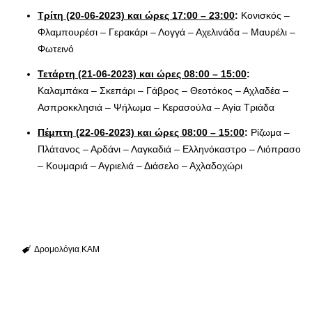
Τρίτη (20-06-2023) και ώρες 17:00 – 23:00
:
Κονισκός –
Φλαμπουρέσι – Γερακάρι – Λογγά – Αχελινάδα – Μαυρέλι –
Φωτεινό
Τετάρτη (21-06-2023) και ώρες 08:00 – 15:00
:
Καλαμπάκα – Σκεπάρι – Γάβρος – Θεοτόκος – Αχλαδέα –
Ασπροκκλησιά – Ψήλωμα – Κερασούλα – Αγία Τριάδα
Πέμπτη (22-06-2023) και ώρες 08:00 – 15:00
:
Ρίζωμα –
Πλάτανος – Αρδάνι – Λαγκαδιά – Ελληνόκαστρο – Λιόπρασο
– Κουμαριά – Αγριελιά – Διάσελο – Αχλαδοχώρι
Δρομολόγια
ΚΑΜ