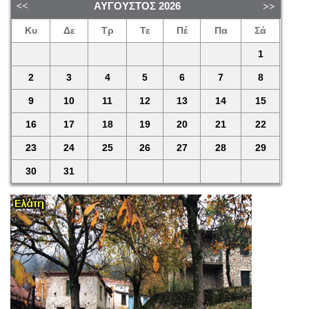
ΑΎΓΟΥΣΤΟΣ
2026
Κυ
Δε
Τρ
Τε
Πέ
Πα
Σά
1
2
3
4
5
6
7
8
9
10
11
12
13
14
15
16
17
18
19
20
21
22
23
24
25
26
27
28
29
30
31