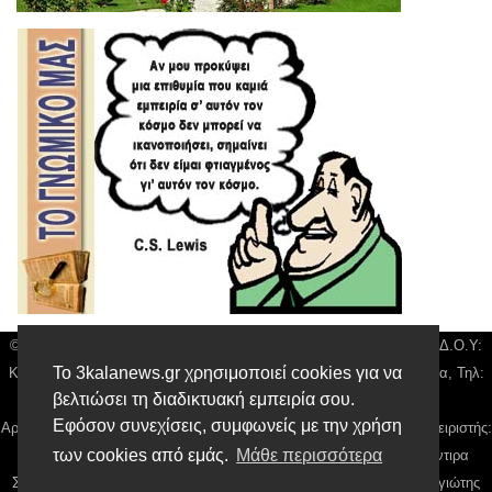
© 3kala News | Διακριτικός Τίτλος: Orion Media, ΑΦΜ: 043750542, Δ.Ο.Υ:
Το 3kalanews.gr χρησιμοποιεί cookies για να
Καρδίτσας, Υπο/μα Τρικάλων, Δ/νση: Τιουσόν 31 τ.κ 42132 Τρίκαλα, Τηλ:
βελτιώσει τη διαδικτυακή εμπειρία σου.
24310 63300, email:
news@3kalanews.gr
Εφόσον συνεχίσεις, συμφωνείς με την χρήση
Αρ. Γεμή: 018804431000, Νόμιμος Εκπρόσωπος, Ιδιοκτήτης και Διαχειριστής:
των cookies από εμάς.
Μάθε περισσότερα
Παναγιώτης Φιλίππου, Διευθύντρια: Γιαννουσά Βασιλική, Διευθύντιρα
Σύνταξης: Μπαλαμπάνη Βασιλική. Δικαιούχος domain name Παναγιώτης