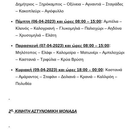
Δημήτριος – Ξηρόκαμπος – Οξύνεια – Αγναντιά – Σταγιάδες
– Κακοπλεύρι – Αγιόφυλλο
Πέμπτη (06-04-2023) και ώρες 08:00 – 15:00
:
Αμπέλια –
Κλεινός – Καλογριανή – Γλυκομηλιά – Παλιοχώρι – Αηδόνα
– Χρυσομηλιά – Ελάτη
Παρασκευή (07-04-2023) και ώρες 08:00 – 15:00
:
Μηλότοπος – Ελάφι – Καλομοίρα – Ματωνέρι – Αμπελοχώρι
– Καστανιά – Τριφύλια – Κρύα Βρύση
Κυριακή (09-04-2023) και ώρες 18:00 – 00:00
:
Καστανιά
– Αμάραντος – Στεφάνι – Δολιανά – Κρανιά – Καλλιρόη –
Πολυθέα
η
2
ΚΙΝΗΤΗ ΑΣΤΥΝΟΜΙΚΗ ΜΟΝΑΔΑ