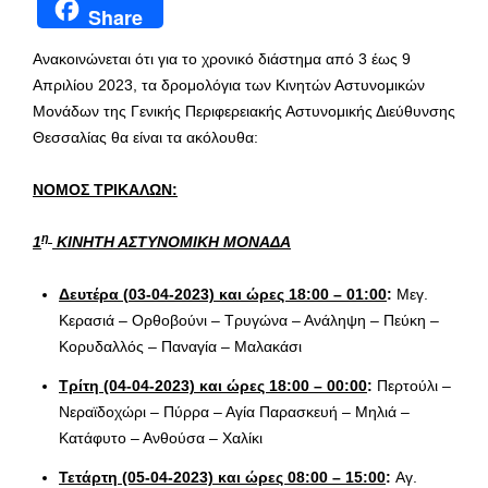
Share
Ανακοινώνεται ότι για το χρονικό διάστημα από 3 έως 9
Απριλίου 2023, τα δρομολόγια των Κινητών Αστυνομικών
Μονάδων της Γενικής Περιφερειακής Αστυνομικής Διεύθυνσης
Θεσσαλίας θα είναι τα ακόλουθα:
ΝΟΜΟΣ ΤΡΙΚΑΛΩΝ:
η
1
ΚΙΝΗΤΗ ΑΣΤΥΝΟΜΙΚΗ ΜΟΝΑΔΑ
Δευτέρα (
03
-0
4
-2023) και ώρες
1
8:00 –
01
:00
:
Μεγ.
Κερασιά – Ορθοβούνι – Τρυγώνα – Ανάληψη – Πεύκη –
Κορυδαλλός – Παναγία – Μαλακάσι
Τρίτη (04-04-2023) και ώρες 18:00 – 00:00
:
Περτούλι –
Νεραϊδοχώρι – Πύρρα – Αγία Παρασκευή – Μηλιά –
Κατάφυτο – Ανθούσα – Χαλίκι
Τετάρτη (05-04-2023) και ώρες 08:00 – 15:00
:
Αγ.