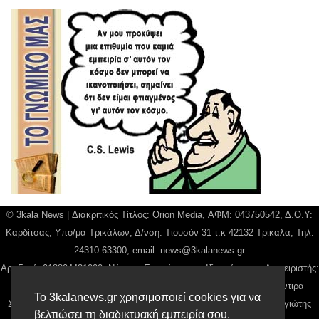
© 3kala News | Διακριτικός Τίτλος: Orion Media, ΑΦΜ: 043750542, Δ.Ο.Υ:
Καρδίτσας, Υπο/μα Τρικάλων, Δ/νση: Τιουσόν 31 τ.κ 42132 Τρίκαλα, Τηλ:
24310 63300, email:
news@3kalanews.gr
Αρ. Γεμή: 018804431000, Νόμιμος Εκπρόσωπος, Ιδιοκτήτης και Διαχειριστής:
Παναγιώτης Φιλίππου, Διευθύντρια: Γιαννουσά Βασιλική, Διευθύντιρα
Το 3kalanews.gr χρησιμοποιεί cookies για να
Σύνταξης: Μπαλαμπάνη Βασιλική. Δικαιούχος domain name Παναγιώτης
βελτιώσει τη διαδικτυακή εμπειρία σου.