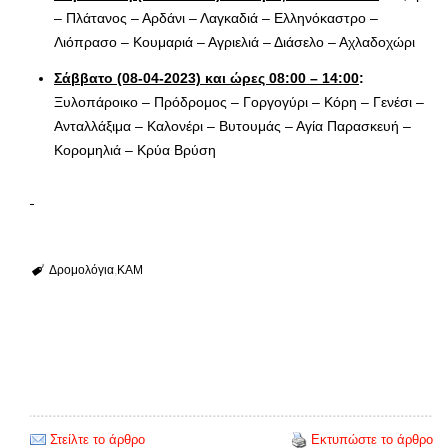
– Πλάτανος – Αρδάνι – Λαγκαδιά – Ελληνόκαστρο –
Λιόπρασο – Κουμαριά – Αγριελιά – Διάσελο – Αχλαδοχώρι
Σάββατο (08-04-2023) και ώρες 08:00 – 14:00
:
Ξυλοπάροικο – Πρόδρομος – Γοργογύρι – Κόρη – Γενέσι –
Ανταλλάξιμα – Καλονέρι – Βυτουμάς – Αγία Παρασκευή –
Κορομηλιά – Κρύα Βρύση
Δρομολόγια
ΚΑΜ
Στείλτε το άρθρο
Εκτυπώστε το άρθρο