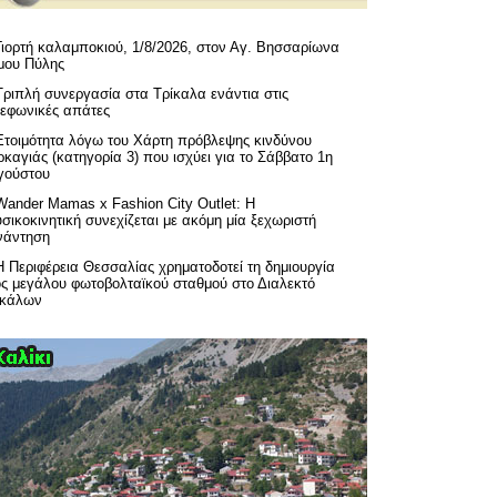
Γιορτή καλαμποκιού, 1/8/2026, στον Αγ. Βησσαρίωνα
μου Πύλης
Τριπλή συνεργασία στα Τρίκαλα ενάντια στις
λεφωνικές απάτες
Ετοιμότητα λόγω του Χάρτη πρόβλεψης κινδύνου
καγιάς (κατηγορία 3) που ισχύει για το Σάββατο 1η
γούστου
Wander Mamas x Fashion City Outlet: Η
σικοκινητική συνεχίζεται με ακόμη μία ξεχωριστή
νάντηση
H Περιφέρεια Θεσσαλίας χρηματοδοτεί τη δημιουργία
ός μεγάλου φωτοβολταϊκού σταθμού στο Διαλεκτό
ικάλων