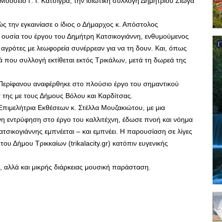
Μουσείο Γ. Ι. Κατσίγρα, την ιδιωτική συλλογή Δημητρίου Ζιώγα
ς την εγκαινίασε ο ίδιος ο Δήμαρχος κ. Απόστολος
ν ουσία του έργου του Δημήτρη Κατσικογιάννη, ενθυμούμενος
 αγρότες με λεωφορεία συνέρρεαν για να τη δουν. Και, όπως
 που συλλογή εκτίθεται εκτός Τρικάλων, μετά τη δωρεά της
Περίφανου αναφέρθηκε στο πλούσιο έργο του σημαντικού
 της με τους Δήμους Βόλου και Καρδίτσας.
 Επιμελήτρια Εκθέσεων κ. Στέλλα Μουζακιώτου, με μια
η εντρύφηση στο έργο του καλλιτέχνη, έδωσε πνοή και νόημα
ατσικογιάννης εμπνέεται – και εμπνέει. Η παρουσίαση σε λίγες
ου Δήμου Τρικκαίων (trikalacity.gr) κατόπιν ευγενικής
 αλλά και μικρής διάρκειας μουσική παράσταση.