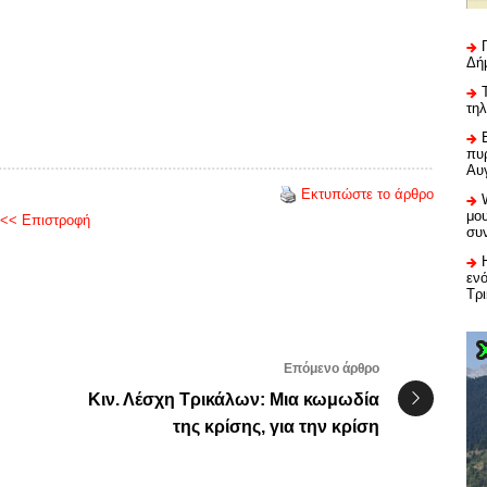
Δή
τη
πυρ
Αυ
Εκτυπώστε το άρθρο
μου
<< Επιστροφή
συ
εν
Τρ
Επόμενο άρθρο
Κιν. Λέσχη Τρικάλων: Μια κωμωδία
της κρίσης, για την κρίση