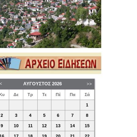
ΑΎΓΟΥΣΤΟΣ
2026
Κυ
Δε
Τρ
Τε
Πέ
Πα
Σά
1
2
3
4
5
6
7
8
9
10
11
12
13
14
15
16
17
18
19
20
21
22