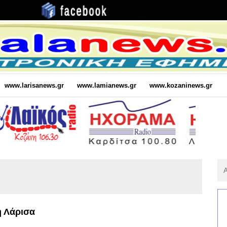
www.larisanews.gr
www.lamianews.gr
www.kozaninews.gr
Αν
Για
:
η Λάρισα