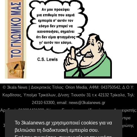
© 3kala News | Διακριτικός Τίτλος: Orion Media, ΑΦΜ: 043750542, Δ.Ο.Υ:
Καρδίτσας, Υπο/μα Τρικάλων, Δ/νση: Τιουσόν 31 τ.κ 42132 Τρίκαλα, Τηλ:
24310 63300, email:
news@3kalanews.gr
Αρ. Γεμή: 018804431000, Νόμιμος Εκπρόσωπος, Ιδιοκτήτης και Διαχειριστής:
Παναγιώτης Φιλίππου, Διευθύντρια: Γιαννουσά Βασιλική, Διευθύντιρα
Το 3kalanews.gr χρησιμοποιεί cookies για να
Σύνταξης: Μπαλαμπάνη Βασιλική. Δικαιούχος domain name Παναγιώτης
βελτιώσει τη διαδικτυακή εμπειρία σου.
Φιλίππου