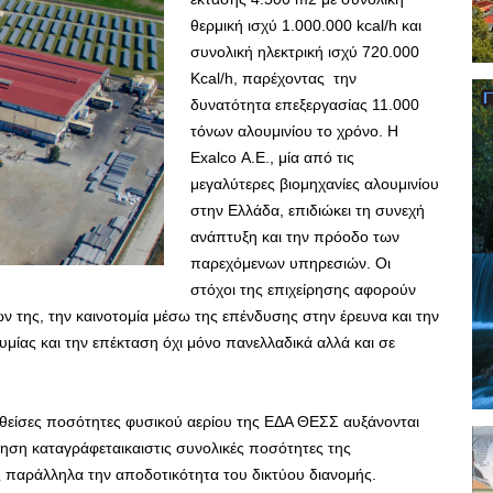
θερμική ισχύ 1.000.000 kcal/h και
συνολική ηλεκτρική ισχύ 720.000
Kcal/h, παρέχοντας την
δυνατότητα επεξεργασίας 11.000
τόνων αλουμινίου το χρόνο. Η
Exalco Α.Ε., μία από τις
μεγαλύτερες βιομηχανίες αλουμινίου
στην Ελλάδα, επιδιώκει τη συνεχή
ανάπτυξη και την πρόοδο των
παρεχόμενων υπηρεσιών. Οι
στόχοι της επιχείρησης αφορούν
ν της, την καινοτομία μέσω της επένδυσης στην έρευνα και την
μίας και την επέκταση όχι μόνο πανελλαδικά αλλά και σε
θείσες ποσότητες φυσικού αερίου της ΕΔΑ ΘΕΣΣ αυξάνονται
ξηση καταγράφεταικαιστις συνολικές ποσότητες της
 παράλληλα την αποδοτικότητα του δικτύου διανομής.