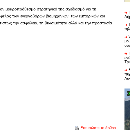
τον μακροπρόθεσμο στρατηγικό της σχεδιασμό για τη
όφελος των ενεργοβόρων βιομηχανιών, των εμπορικών και
Δή
στως την ασφάλεια, τη βιωσιμότητα αλλά και την προστασία
τη
μου
συ
εν
Τρ
πυρ
Αυ
Εκτυπώστε το άρθρο