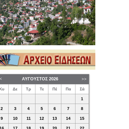
ΑΎΓΟΥΣΤΟΣ
2026
Κυ
Δε
Τρ
Τε
Πέ
Πα
Σά
1
2
3
4
5
6
7
8
9
10
11
12
13
14
15
16
17
18
19
20
21
22