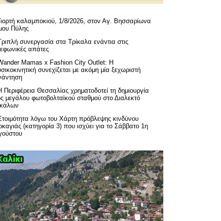
Γιορτή καλαμποκιού, 1/8/2026, στον Αγ. Βησσαρίωνα
μου Πύλης
Τριπλή συνεργασία στα Τρίκαλα ενάντια στις
λεφωνικές απάτες
Wander Mamas x Fashion City Outlet: Η
σικοκινητική συνεχίζεται με ακόμη μία ξεχωριστή
νάντηση
H Περιφέρεια Θεσσαλίας χρηματοδοτεί τη δημιουργία
ός μεγάλου φωτοβολταϊκού σταθμού στο Διαλεκτό
ικάλων
Ετοιμότητα λόγω του Χάρτη πρόβλεψης κινδύνου
καγιάς (κατηγορία 3) που ισχύει για το Σάββατο 1η
γούστου