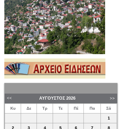
ΑΎΓΟΥΣΤΟΣ
2026
Κυ
Δε
Τρ
Τε
Πέ
Πα
Σά
1
2
3
4
5
6
7
8