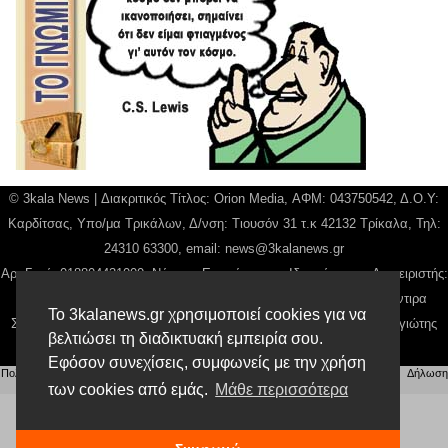
© 3kala News | Διακριτικός Τίτλος: Orion Media, ΑΦΜ: 043750542, Δ.Ο.Υ:
Καρδίτσας, Υπο/μα Τρικάλων, Δ/νση: Τιουσόν 31 τ.κ 42132 Τρίκαλα, Τηλ:
24310 63300, email:
news@3kalanews.gr
Αρ. Γεμή: 018804431000, Νόμιμος Εκπρόσωπος, Ιδιοκτήτης και Διαχειριστής:
Παναγιώτης Φιλίππου, Διευθύντρια: Γιαννουσά Βασιλική, Διευθύντιρα
Το 3kalanews.gr χρησιμοποιεί cookies για να
Σύνταξης: Μπαλαμπάνη Βασιλική. Δικαιούχος domain name Παναγιώτης
βελτιώσει τη διαδικτυακή εμπειρία σου.
Φιλίππου
Εφόσον συνεχίσεις, συμφωνείς με την χρήση
Πολιτική απορρήτου
|
Αίτηση Διαχείρισης Προσωπικών Δεδομένων
|
Όροι χρήσης
| |
Δήλωση
των cookies από εμάς.
Μάθε περισσότερα
Συμμόρφωσης