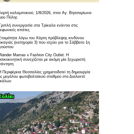
Γιορτή καλαμποκιού, 1/8/2026, στον Αγ. Βησσαρίωνα
μου Πύλης
Τριπλή συνεργασία στα Τρίκαλα ενάντια στις
λεφωνικές απάτες
Ετοιμότητα λόγω του Χάρτη πρόβλεψης κινδύνου
καγιάς (κατηγορία 3) που ισχύει για το Σάββατο 1η
γούστου
Wander Mamas x Fashion City Outlet: Η
σικοκινητική συνεχίζεται με ακόμη μία ξεχωριστή
νάντηση
H Περιφέρεια Θεσσαλίας χρηματοδοτεί τη δημιουργία
ός μεγάλου φωτοβολταϊκού σταθμού στο Διαλεκτό
ικάλων