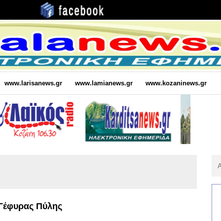
www.larisanews.gr
www.lamianews.gr
www.kozaninews.gr
Αν
Για
:
Γέφυρας Πύλης