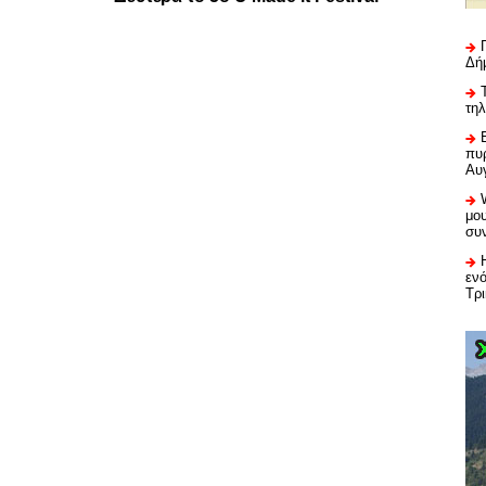
Δή
τη
πυρ
Αυ
μου
συ
εν
Τρ