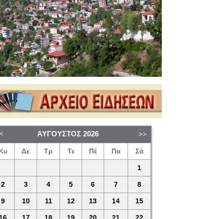
ΑΎΓΟΥΣΤΟΣ
2026
Κυ
Δε
Τρ
Τε
Πέ
Πα
Σά
1
2
3
4
5
6
7
8
9
10
11
12
13
14
15
16
17
18
19
20
21
22