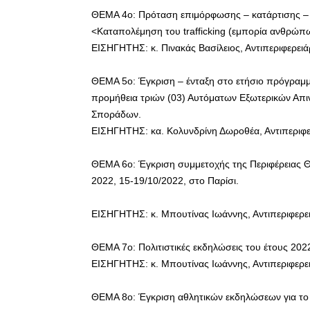
ΘΕΜΑ 4ο: Πρόταση επιμόρφωσης – κατάρτισης – σ
<Καταπολέμηση του trafficking (εμπορία ανθρώπω
ΕΙΣΗΓΗΤΗΣ: κ. Πινακάς Βασίλειος, Αντιπεριφερειά
ΘΕΜΑ 5ο: Έγκριση – ένταξη στο ετήσιο πρόγραμμ
προμήθεια τριών (03) Αυτόματων Εξωτερικών Απι
Σποράδων.
ΕΙΣΗΓΗΤΗΣ: κα. Κολυνδρίνη Δωροθέα, Αντιπεριφ
ΘΕΜΑ 6ο: Έγκριση συμμετοχής της Περιφέρειας Θ
2022, 15-19/10/2022, στο Παρίσι.
ΕΙΣΗΓΗΤΗΣ: κ. Μπουτίνας Ιωάννης, Αντιπεριφερε
ΘΕΜΑ 7ο: Πολιτιστικές εκδηλώσεις του έτους 2022
ΕΙΣΗΓΗΤΗΣ: κ. Μπουτίνας Ιωάννης, Αντιπεριφερε
ΘΕΜΑ 8ο: Έγκριση αθλητικών εκδηλώσεων για το