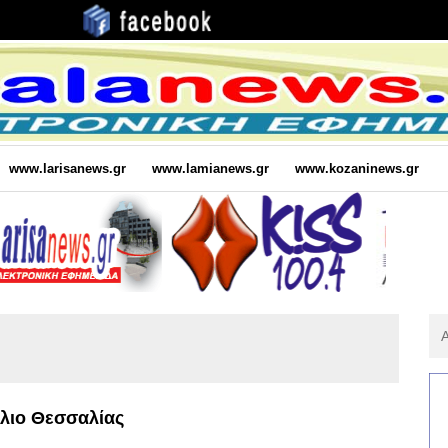
www.larisanews.gr
www.lamianews.gr
www.kozaninews.gr
Αν
Για
:
ύλιο Θεσσαλίας