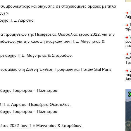
υμβουλευτικής και διάχυσης σε στοχευόμενες ομάδες με τίτλο
ν) >.
Δή
ρχης Π.Ε. Λάρισας.
τη
α προμηθειών της Περιφέρειας Θεσσαλίας έτους 2022, για την
νιδωτών, για την κάλυψη αναγκών των Π.Ε. Μαγνησίας &
μου
συ
ερειάρχης Π.Ε. Μαγνησίας & Σποράδων.
εν
Τρ
εσσαλίας στη Διεθνή Έκθεση Τροφίμων και Ποτών Sial Paris
πυρ
Αυ
ιάρχης Τουρισμού – Πολιτισμού.
 Π.Ε. Λάρισας- Περιφέρεια Θεσσαλίας.
ιάρχης Τουρισμού – Πολιτισμού.
 έτος 2022 των Π.Ε Μαγνησίας & Σποράδων.