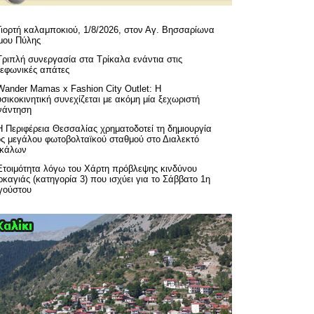
Γιορτή καλαμποκιού, 1/8/2026, στον Αγ. Βησσαρίωνα
μου Πύλης
Τριπλή συνεργασία στα Τρίκαλα ενάντια στις
λεφωνικές απάτες
Wander Mamas x Fashion City Outlet: Η
σικοκινητική συνεχίζεται με ακόμη μία ξεχωριστή
νάντηση
H Περιφέρεια Θεσσαλίας χρηματοδοτεί τη δημιουργία
ός μεγάλου φωτοβολταϊκού σταθμού στο Διαλεκτό
ικάλων
Ετοιμότητα λόγω του Χάρτη πρόβλεψης κινδύνου
καγιάς (κατηγορία 3) που ισχύει για το Σάββατο 1η
γούστου