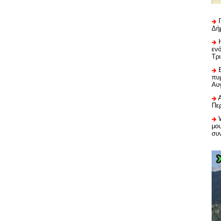
Δή
εν
Τρ
πυρ
Αυ
Πε
μου
συ