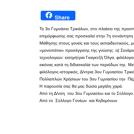
Share
Το 3ο Γυμνάσιο Τρικάλων, στο πλαίσιο της προσ
επιμόρφωσης σας προσκαλεί στην 7η συνάντηση πο
Μάθησης στους γονείς και τους εκπαιδευτικούς, με
«μονοπάτια» προσέγγισης της γνώσης: α) Σενάριο
τεχνολογιών: εισηγήτρια Γκαγκτζή Όλγα, φιλόλογ
εικόνας κατά τη διδασκαλία των περιόδων της Μεγ
φιλόλογος-ιστορικός, Δ/ντρια 3ου Γυμνασίου Τρ
Πολλαπλών Χρήσεων του 3ου Γυμνασίου την Πέμπ
Η παρουσία σας θα μας δώσει μεγάλη χαρά.
Από τη Δ/νση του 3ου Γυμνασίου και το Σύλλογο
Από το Σύλλογο Γονέων και Κηδεμόνων