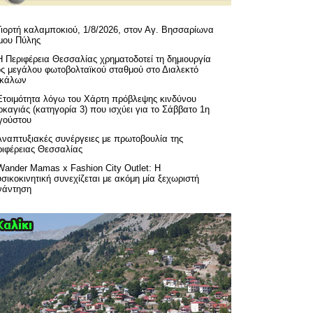
Γιορτή καλαμποκιού, 1/8/2026, στον Αγ. Βησσαρίωνα
μου Πύλης
H Περιφέρεια Θεσσαλίας χρηματοδοτεί τη δημιουργία
ός μεγάλου φωτοβολταϊκού σταθμού στο Διαλεκτό
ικάλων
Ετοιμότητα λόγω του Χάρτη πρόβλεψης κινδύνου
καγιάς (κατηγορία 3) που ισχύει για το Σάββατο 1η
γούστου
Αναπτυξιακές συνέργειες με πρωτοβουλία της
ριφέρειας Θεσσαλίας
Wander Mamas x Fashion City Outlet: Η
σικοκινητική συνεχίζεται με ακόμη μία ξεχωριστή
νάντηση