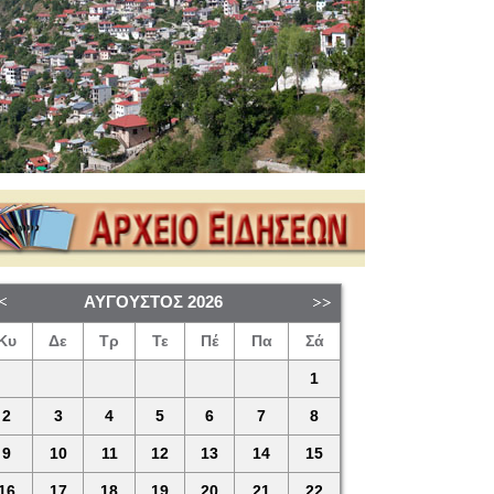
ΑΎΓΟΥΣΤΟΣ
2026
Κυ
Δε
Τρ
Τε
Πέ
Πα
Σά
1
2
3
4
5
6
7
8
9
10
11
12
13
14
15
16
17
18
19
20
21
22