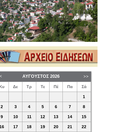
ΑΎΓΟΥΣΤΟΣ
2026
Κυ
Δε
Τρ
Τε
Πέ
Πα
Σά
1
2
3
4
5
6
7
8
9
10
11
12
13
14
15
16
17
18
19
20
21
22