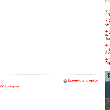
Δή
οδ
εν
Τρ
πυρ
Αυ
Πε
Εκτυπώστε το άρθρο
<< Επιστροφή