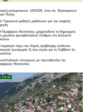
Γιορτή καλαμποκιού, 1/8/2026, στον Αγ. Βησσαρίωνα
μου Πύλης
Οι Τρικαλινοί μαθητές μαθαίνουν για την ασφαλή
ήγηση
H Περιφέρεια Θεσσαλίας χρηματοδοτεί τη δημιουργία
ός μεγάλου φωτοβολταϊκού σταθμού στο Διαλεκτό
ικάλων
Ετοιμότητα λόγω του Χάρτη πρόβλεψης κινδύνου
καγιάς (κατηγορία 3) που ισχύει για το Σάββατο 1η
γούστου
Αναπτυξιακές συνέργειες με πρωτοβουλία της
ριφέρειας Θεσσαλίας