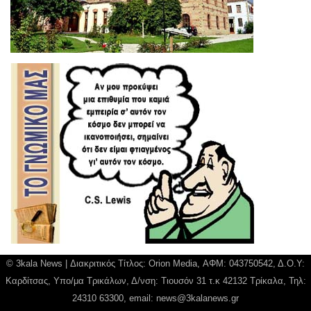
© 3kala News | Διακριτικός Τίτλος: Orion Media, ΑΦΜ: 043750542, Δ.Ο.Υ:
Καρδίτσας, Υπο/μα Τρικάλων, Δ/νση: Τιουσόν 31 τ.κ 42132 Τρίκαλα, Τηλ:
24310 63300, email:
news@3kalanews.gr