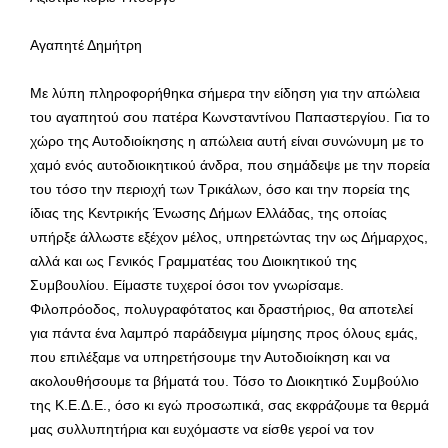
Αγαπητέ Δημήτρη
Με λύπη πληροφορήθηκα σήμερα την είδηση για την απώλεια
του αγαπητού σου πατέρα Κωνσταντίνου Παπαστεργίου. Για το
χώρο της Αυτοδιοίκησης η απώλεια αυτή είναι συνώνυμη με το
χαμό ενός αυτοδιοικητικού άνδρα, που σημάδεψε με την πορεία
του τόσο την περιοχή των Τρικάλων, όσο και την πορεία της
ίδιας της Κεντρικής Ένωσης Δήμων Ελλάδας, της οποίας
υπήρξε άλλωστε εξέχον μέλος, υπηρετώντας την ως Δήμαρχος,
αλλά και ως Γενικός Γραμματέας του Διοικητικού της
Συμβουλίου. Είμαστε τυχεροί όσοι τον γνωρίσαμε.
Φιλοπρόοδος, πολυγραφότατος και δραστήριος, θα αποτελεί
για πάντα ένα λαμπρό παράδειγμα μίμησης προς όλους εμάς,
που επιλέξαμε να υπηρετήσουμε την Αυτοδιοίκηση και να
ακολουθήσουμε τα βήματά του. Τόσο το Διοικητικό Συμβούλιο
της Κ.Ε.Δ.Ε., όσο κι εγώ προσωπικά, σας εκφράζουμε τα θερμά
μας συλλυπητήρια και ευχόμαστε να είσθε γεροί να τον