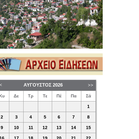
ΑΎΓΟΥΣΤΟΣ
2026
Κυ
Δε
Τρ
Τε
Πέ
Πα
Σά
1
2
3
4
5
6
7
8
9
10
11
12
13
14
15
16
17
18
19
20
21
22