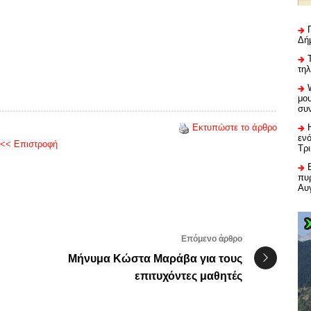
Δή
τη
μου
συ
Εκτυπώστε το άρθρο
εν
<< Επιστροφή
Τρ
πυρ
Αυ
Επόμενο άρθρο
Μήνυμα Κώστα Μαράβα για τους
επιτυχόντες μαθητές