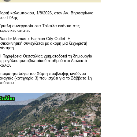
Γιορτή καλαμποκιού, 1/8/2026, στον Αγ. Βησσαρίωνα
μου Πύλης
Τριπλή συνεργασία στα Τρίκαλα ενάντια στις
λεφωνικές απάτες
Wander Mamas x Fashion City Outlet: Η
σικοκινητική συνεχίζεται με ακόμη μία ξεχωριστή
νάντηση
H Περιφέρεια Θεσσαλίας χρηματοδοτεί τη δημιουργία
ός μεγάλου φωτοβολταϊκού σταθμού στο Διαλεκτό
ικάλων
Ετοιμότητα λόγω του Χάρτη πρόβλεψης κινδύνου
καγιάς (κατηγορία 3) που ισχύει για το Σάββατο 1η
γούστου