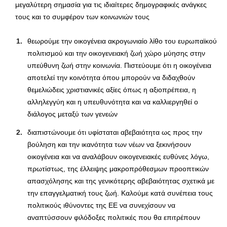
μεγαλύτερη σημασία για τις ιδιαίτερες δημογραφικές ανάγκες
τους και το συμφέρον των κοινωνιών τους
θεωρούμε την οικογένεια ακρογωνιαίο λίθο του ευρωπαϊκού
πολιτισµού και την οικογενειακή ζωή χώρο μύησης στην
υπεύθυνη ζωή στην κοινωνία. Πιστεύουμε ότι η οικογένεια
αποτελεί την κοινότητα όπου μπορούν να διδαχθούν
θεμελιώδεις χριστιανικές αξίες όπως η αξιοπρέπεια, η
αλληλεγγύη και η υπευθυνότητα και να καλλιεργηθεί ο
διάλογος μεταξύ των γενεών
διαπιστώνουμε ότι υφίσταται αβεβαιότητα ως προς την
βούληση και την ικανότητα των νέων να ξεκινήσουν
οικογένεια και να αναλάβουν οικογενειακές ευθύνες λόγω,
πρωτίστως, της έλλειψης μακροπρόθεσμων προοπτικών
απασχόλησης και της γενικότερης αβεβαιότητας σχετικά με
την επαγγελματική τους ζωή. Καλούμε κατά συνέπεια τους
πολιτικούς ιθύνοντες της ΕΕ να συνεχίσουν να
αναπτύσσουν φιλόδοξες πολιτικές που θα επιτρέπουν