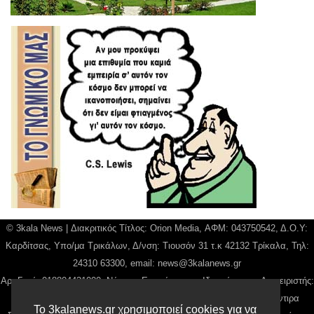
© 3kala News | Διακριτικός Τίτλος: Orion Media, ΑΦΜ: 043750542, Δ.Ο.Υ:
Καρδίτσας, Υπο/μα Τρικάλων, Δ/νση: Τιουσόν 31 τ.κ 42132 Τρίκαλα, Τηλ:
24310 63300, email:
news@3kalanews.gr
Αρ. Γεμή: 018804431000, Νόμιμος Εκπρόσωπος, Ιδιοκτήτης και Διαχειριστής:
Παναγιώτης Φιλίππου, Διευθύντρια: Γιαννουσά Βασιλική, Διευθύντιρα
Το 3kalanews.gr χρησιμοποιεί cookies για να