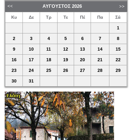
ΑΎΓΟΥΣΤΟΣ
2026
Κυ
Δε
Τρ
Τε
Πέ
Πα
Σά
1
2
3
4
5
6
7
8
9
10
11
12
13
14
15
16
17
18
19
20
21
22
23
24
25
26
27
28
29
30
31