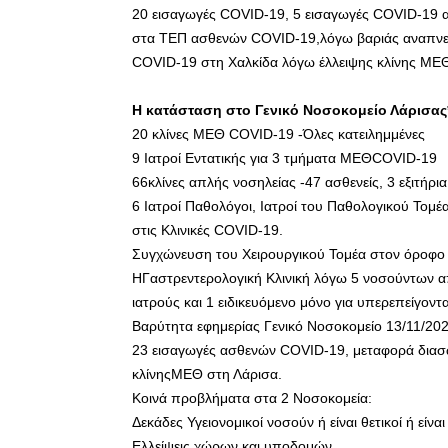
20 εισαγωγές COVID-19, 5 εισαγωγές COVID-19 
στα ΤΕΠ ασθενών COVID-19,λόγω βαριάς αναπνε
COVID-19 στη Χαλκίδα λόγω έλλειψης κλίνης ΜΕ
Η κατάσταση στο Γενικό Νοσοκομείο Λάρισας
20 κλίνες ΜΕΘ COVID-19 -Όλες κατειλημμένες
9 Ιατροί Εντατικής για 3 τμήματα ΜΕΘCOVID-19
66κλίνες απλής νοσηλείας -47 ασθενείς, 3 εξιτή
6 Ιατροί Παθολόγοι, Ιατροί του Παθολογικού Τομ
στις Κλινικές COVID-19.
Συγχώνευση του Χειρουργικού Τομέα στον όροφο 
HΓαστρεντερολογική Κλινική λόγω 5 νοσούντων α
ιατρούς και 1 ειδικευόμενο μόνο για υπερεπείγοντ
Βαρύτητα εφημερίας Γενικό Νοσοκομείο 13/11/202
23 εισαγωγές ασθενών COVID-19, μεταφορά δια
κλίνηςΜΕΘ στη Λάρισα.
Κοινά προβλήματα στα 2 Νοσοκομεία:
Δεκάδες Υγειονομικοί νοσούν ή είναι θετικοί ή είνα
Ελλείψεις χώρων και υποδομών.