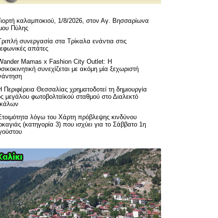
Γιορτή καλαμποκιού, 1/8/2026, στον Αγ. Βησσαρίωνα
μου Πύλης
Τριπλή συνεργασία στα Τρίκαλα ενάντια στις
λεφωνικές απάτες
Wander Mamas x Fashion City Outlet: Η
σικοκινητική συνεχίζεται με ακόμη μία ξεχωριστή
νάντηση
H Περιφέρεια Θεσσαλίας χρηματοδοτεί τη δημιουργία
ός μεγάλου φωτοβολταϊκού σταθμού στο Διαλεκτό
ικάλων
Ετοιμότητα λόγω του Χάρτη πρόβλεψης κινδύνου
καγιάς (κατηγορία 3) που ισχύει για το Σάββατο 1η
γούστου