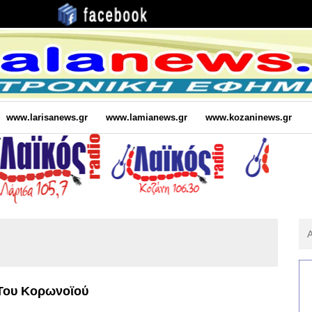
www.larisanews.gr
www.lamianews.gr
www.kozaninews.gr
Αν
Για
:
Του Κορωνοϊού