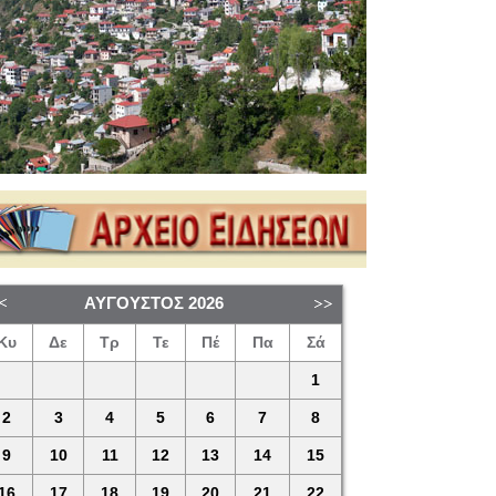
ΑΎΓΟΥΣΤΟΣ
2026
Κυ
Δε
Τρ
Τε
Πέ
Πα
Σά
1
2
3
4
5
6
7
8
9
10
11
12
13
14
15
16
17
18
19
20
21
22