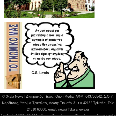
© 3kala News | Διακριτικός Τίτλος: Orion Media, ΑΦΜ: 043750542, Δ.Ο.Υ:
Καρδίτσας, Υπο/μα Τρικάλων, Δ/νση: Τιουσόν 31 τ.κ 42132 Τρίκαλα, Τηλ:
24310 63300, email:
news@3kalanews.gr
Αρ. Γεμή: 018804431000, Νόμιμος Εκπρόσωπος, Ιδιοκτήτης και Διαχειριστής: