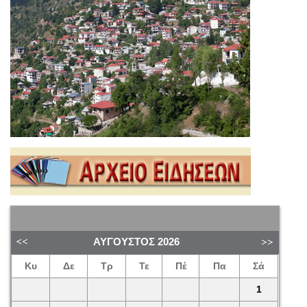
ΑΎΓΟΥΣΤΟΣ
2026
Κυ
Δε
Τρ
Τε
Πέ
Πα
Σά
1