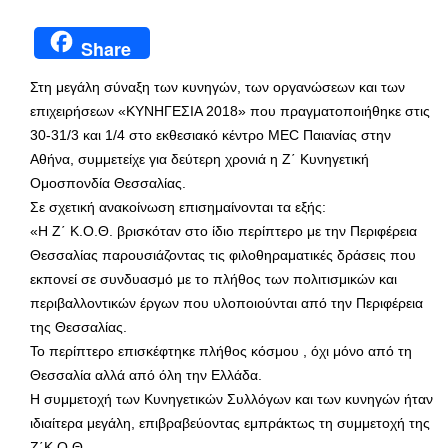
Share
Στη μεγάλη σύναξη των κυνηγών, των οργανώσεων και των
επιχειρήσεων «ΚΥΝΗΓΕΣΙΑ 2018» που πραγματοποιήθηκε στις
30-31/3 και 1/4 στο εκθεσιακό κέντρο MEC Παιανίας στην
Αθήνα, συμμετείχε για δεύτερη χρονιά η Ζ΄ Κυνηγετική
Ομοσπονδία Θεσσαλίας.
Σε σχετική ανακοίνωση επισημαίνονται τα εξής:
«Η Ζ΄ Κ.Ο.Θ. βρισκόταν στο ίδιο περίπτερο με την Περιφέρεια
Θεσσαλίας παρουσιάζοντας τις φιλοθηραματικές δράσεις που
εκπονεί σε συνδυασμό με το πλήθος των πολιτισμικών και
περιβαλλοντικών έργων που υλοποιούνται από την Περιφέρεια
της Θεσσαλίας.
Το περίπτερο επισκέφτηκε πλήθος κόσμου , όχι μόνο από τη
Θεσσαλία αλλά από όλη την Ελλάδα.
Η συμμετοχή των Κυνηγετικών Συλλόγων και των κυνηγών ήταν
ιδιαίτερα μεγάλη, επιβραβεύοντας εμπράκτως τη συμμετοχή της
Ζ΄Κ.Ο.Θ.