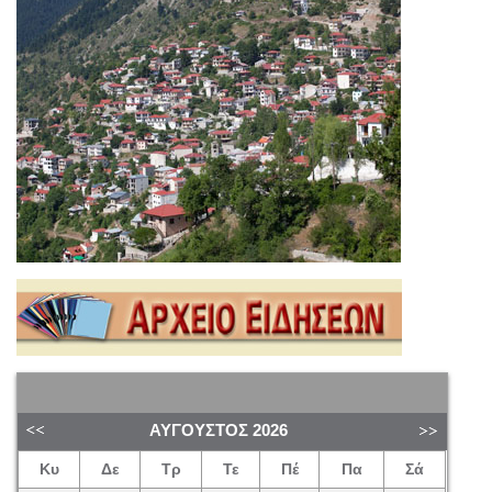
ΑΎΓΟΥΣΤΟΣ
2026
Κυ
Δε
Τρ
Τε
Πέ
Πα
Σά