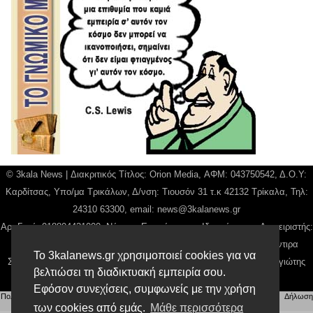
© 3kala News | Διακριτικός Τίτλος: Orion Media, ΑΦΜ: 043750542, Δ.Ο.Υ:
Καρδίτσας, Υπο/μα Τρικάλων, Δ/νση: Τιουσόν 31 τ.κ 42132 Τρίκαλα, Τηλ:
24310 63300, email:
news@3kalanews.gr
Αρ. Γεμή: 018804431000, Νόμιμος Εκπρόσωπος, Ιδιοκτήτης και Διαχειριστής:
Παναγιώτης Φιλίππου, Διευθύντρια: Γιαννουσά Βασιλική, Διευθύντιρα
Το 3kalanews.gr χρησιμοποιεί cookies για να
Σύνταξης: Μπαλαμπάνη Βασιλική. Δικαιούχος domain name Παναγιώτης
βελτιώσει τη διαδικτυακή εμπειρία σου.
Φιλίππου
Εφόσον συνεχίσεις, συμφωνείς με την χρήση
Πολιτική απορρήτου
|
Αίτηση Διαχείρισης Προσωπικών Δεδομένων
|
Όροι χρήσης
| |
Δήλωση
των cookies από εμάς.
Μάθε περισσότερα
Συμμόρφωσης