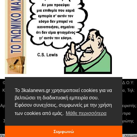
© 3kala News | Διακριτικός Τίτλος: Orion Media, ΑΦΜ: 043750542, Δ.Ο.Υ:
Το 3kalanews.gr χρησιμοποιεί cookies για να
Καρδίτσας, Υπο/μα Τρικάλων, Δ/νση: Τιουσόν 31 τ.κ 42132 Τρίκαλα, Τηλ:
βελτιώσει τη διαδικτυακή εμπειρία σου.
24310 63300, email:
news@3kalanews.gr
Εφόσον συνεχίσεις, συμφωνείς με την χρήση
Αρ. Γεμή: 018804431000, Νόμιμος Εκπρόσωπος, Ιδιοκτήτης και Διαχειριστής:
των cookies από εμάς.
Μάθε περισσότερα
Παναγιώτης Φιλίππου, Διευθύντρια: Γιαννουσά Βασιλική, Διευθύντιρα
Σύνταξης: Μπαλαμπάνη Βασιλική. Δικαιούχος domain name Παναγιώτης
Φιλίππου
Συμφωνώ
Πολιτική απορρήτου
|
Αίτηση Διαχείρισης Προσωπικών Δεδομένων
|
Όροι χρήσης
| |
Δήλωση