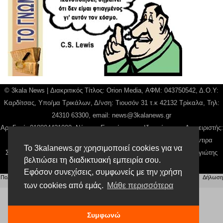
© 3kala News | Διακριτικός Τίτλος: Orion Media, ΑΦΜ: 043750542, Δ.Ο.Υ:
Καρδίτσας, Υπο/μα Τρικάλων, Δ/νση: Τιουσόν 31 τ.κ 42132 Τρίκαλα, Τηλ:
24310 63300, email:
news@3kalanews.gr
Αρ. Γεμή: 018804431000, Νόμιμος Εκπρόσωπος, Ιδιοκτήτης και Διαχειριστής:
Παναγιώτης Φιλίππου, Διευθύντρια: Γιαννουσά Βασιλική, Διευθύντιρα
Το 3kalanews.gr χρησιμοποιεί cookies για να
Σύνταξης: Μπαλαμπάνη Βασιλική. Δικαιούχος domain name Παναγιώτης
βελτιώσει τη διαδικτυακή εμπειρία σου.
Φιλίππου
Εφόσον συνεχίσεις, συμφωνείς με την χρήση
Πολιτική απορρήτου
|
Αίτηση Διαχείρισης Προσωπικών Δεδομένων
|
Όροι χρήσης
| |
Δήλωση
Συμμόρφωσης
των cookies από εμάς.
Μάθε περισσότερα
Συμφωνώ