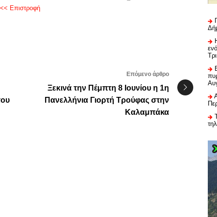
<< Επιστροφή
Δή
εν
Τρ
Επόμενο άρθρο
πυρ
Αυ
Ξεκινά την Πέμπτη 8 Ιουνίου η 1η
του
Πανελλήνια Γιορτή Τρούφας στην
Πε
Καλαμπάκα
τη