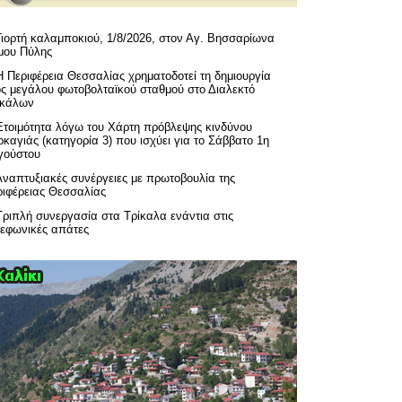
Γιορτή καλαμποκιού, 1/8/2026, στον Αγ. Βησσαρίωνα
μου Πύλης
H Περιφέρεια Θεσσαλίας χρηματοδοτεί τη δημιουργία
ός μεγάλου φωτοβολταϊκού σταθμού στο Διαλεκτό
ικάλων
Ετοιμότητα λόγω του Χάρτη πρόβλεψης κινδύνου
καγιάς (κατηγορία 3) που ισχύει για το Σάββατο 1η
γούστου
Αναπτυξιακές συνέργειες με πρωτοβουλία της
ριφέρειας Θεσσαλίας
Τριπλή συνεργασία στα Τρίκαλα ενάντια στις
λεφωνικές απάτες