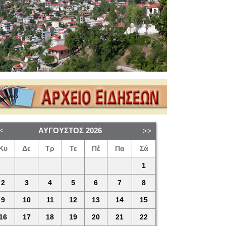
ΑΎΓΟΥΣΤΟΣ
2026
Κυ
Δε
Τρ
Τε
Πέ
Πα
Σά
1
2
3
4
5
6
7
8
9
10
11
12
13
14
15
16
17
18
19
20
21
22