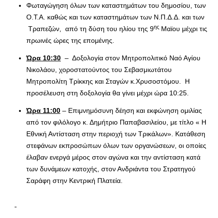
Φωταγώγηση όλων των καταστημάτων του δημοσίου, των
Ο.Τ.Α. καθώς και των καταστημάτων των Ν.Π.Δ.Δ. και των
ης
Τραπεζών, από τη δύση του ηλίου της 9
Μαϊου μέχρι τις
πρωινές ώρες της επομένης.
Ώρα 10:30
– Δοξολογία στον Μητροπολιτικό Ναό Αγίου
Νικολάου, χοροστατούντος του Σεβασμιωτάτου
Μητροπολίτη Τρίκκης και Σταγών κ.Χρυσοστόμου. Η
προσέλευση στη δοξολογία θα γίνει μέχρι ώρα 10:25.
Ώρα 11:00
– Επιμνημόσυνη δέηση και εκφώνηση ομιλίας
από τον φιλόλογο κ. Δημήτριο Παπαβασιλείου, με τίτλο « Η
Εθνική Αντίσταση στην περιοχή των Τρικάλων». Κατάθεση
στεφάνων εκπροσώπων όλων των οργανώσεων, οι οποίες
έλαβαν ενεργά μέρος στον αγώνα και την αντίσταση κατά
των δυνάμεων κατοχής, στον Ανδριάντα του Στρατηγού
Σαράφη στην Κεντρική Πλατεία.